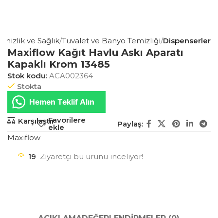
emizlik ve Sağlık
Tuvalet ve Banyo Temizliği
Dispenserler
Maxiflow Kağıt Havlu Askı Aparatı
Kapaklı Krom 13485
Stok kodu:
ACA002364
Stokta
Hemen Teklif Alın
Favorilere
Karşılaştır
Paylaş:
ekle
Maxıflow
19
Ziyaretçi bu ürünü inceliyor!