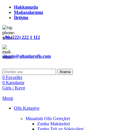
Hakkımızda
Mağazalarımız
İletişim
+90 (222) 222 1 112
siparis@altanlarofis.com
Arama
0
Favoriler
0
Karşılaştır
Giriş / Kayıt
Menü
Ofis Kırtasiye
Masaüstü Ofis Gereçleri
Zımba Makineleri
Zımba Teli ve Sökücüleri