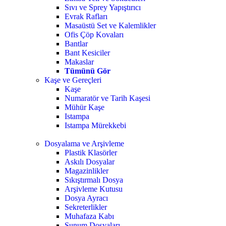
Sıvı ve Sprey Yapıştırıcı
Evrak Rafları
Masaüstü Set ve Kalemlikler
Ofis Çöp Kovaları
Bantlar
Bant Kesiciler
Makaslar
Tümünü Gör
Kaşe ve Gereçleri
Kaşe
Numaratör ve Tarih Kaşesi
Mühür Kaşe
Istampa
Istampa Mürekkebi
Dosyalama ve Arşivleme
Plastik Klasörler
Askılı Dosyalar
Magazinlikler
Sıkıştırmalı Dosya
Arşivleme Kutusu
Dosya Ayracı
Sekreterlikler
Muhafaza Kabı
Sunum Dosyaları