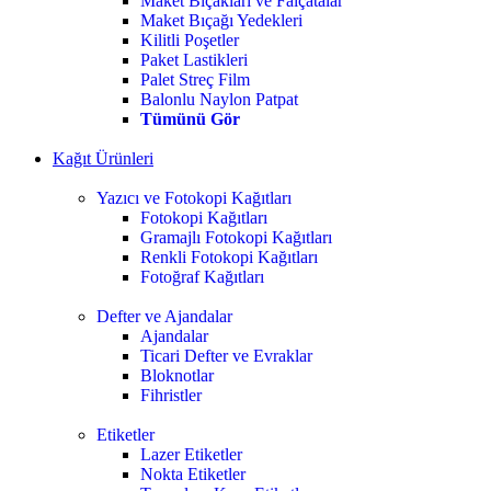
Maket Bıçakları ve Falçatalar
Maket Bıçağı Yedekleri
Kilitli Poşetler
Paket Lastikleri
Palet Streç Film
Balonlu Naylon Patpat
Tümünü Gör
Kağıt Ürünleri
Yazıcı ve Fotokopi Kağıtları
Fotokopi Kağıtları
Gramajlı Fotokopi Kağıtları
Renkli Fotokopi Kağıtları
Fotoğraf Kağıtları
Defter ve Ajandalar
Ajandalar
Ticari Defter ve Evraklar
Bloknotlar
Fihristler
Etiketler
Lazer Etiketler
Nokta Etiketler