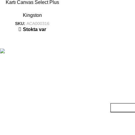
Kartı Canvas Select Plus
SDCS2 64 gb
Kingston
SKU:
ACA000316
Stokta var
Eskişehir’den tüm Türkiye’ye güvenilir kırtasiye çözümleri.
Politikalarımız
Hızlı Linkler
Bültenimize abone olun!
Yeni ürünler, kampanyalar ve sektör gelişmelerinden ilk siz haberdar
olun.
Takipte Kalın!
Altanlar® 2025 © Bu site
Okko Creative®
tarafından