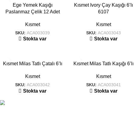
Ege Yemek Kaşığı
Kısmet Ivory Çay Kaşığı 6’lı
Paslanmaz Çelik 12 Adet
6107
Kısmet
Kısmet
SKU:
ACA003039
SKU:
ACA003043
Stokta var
Stokta var
Kısmet Milas Tatlı Çatalı 6’lı
Kısmet Milas Tatlı Kaşığı 6’lı
Kısmet
Kısmet
SKU:
ACA003042
SKU:
ACA003041
Stokta var
Stokta var
Eskişehir’den tüm Türkiye’ye güvenilir kırtasiye çözümleri.
Politikalarımız
Hızlı Linkler
Bültenimize abone olun!