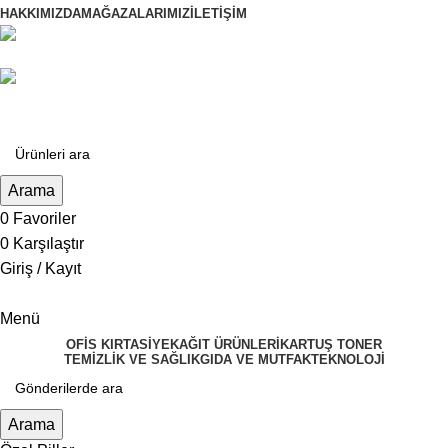
HAKKIMIZDA
MAĞAZALARIMIZ
İLETIŞIM
+90 (222) 222 1 112
siparis@altanlarofis.com
Arama
0
Favoriler
0
Karşılaştır
Giriş / Kayıt
Menü
OFIS KIRTASIYE
KAĞIT ÜRÜNLERI
KARTUŞ TONER
TEMIZLIK VE SAĞLIK
GIDA VE MUTFAK
TEKNOLOJI
Arama