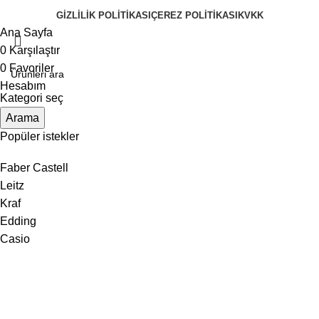
GIZLILIK POLITIKASI
ÇEREZ POLITIKASI
KVKK
Ana Sayfa
0
Karşılaştır
0
Favoriler
Hesabım
Kategori seç
Arama
Popüler istekler
Faber Castell
Leitz
Kraf
Edding
Casio