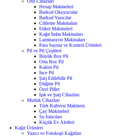
Ofis Cihazları
Hesap Makineleri
Barkod Okuyucular
Barkod Yazıcılar
Ciltleme Makinaları
Etiket Makineleri
Kağıt İmha Makinaları
Laminasyon Makinaları
Para Sayma ve Kontrol Ürünleri
Pil ve Pil Çeşitleri
Büyük Boy Pil
Orta Boy Pil
Kalem Pil
İnce Pil
Şarj Edilebilir Pil
Düğme Pil
Özel Piller
Işık ve Şarj Cihazları
Mutfak Cihazları
Türk Kahvesi Makinesi
Çay Makineleri
Su Isıtıcıları
Küçük Ev Aletleri
Kağıt Ürünleri
Yazıcı ve Fotokopi Kağıtları