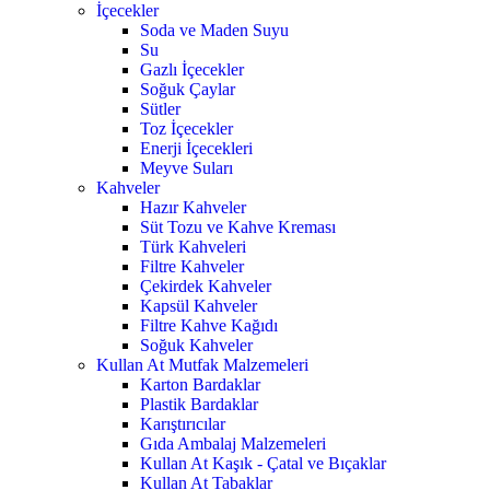
İçecekler
Soda ve Maden Suyu
Su
Gazlı İçecekler
Soğuk Çaylar
Sütler
Toz İçecekler
Enerji İçecekleri
Meyve Suları
Kahveler
Hazır Kahveler
Süt Tozu ve Kahve Kreması
Türk Kahveleri
Filtre Kahveler
Çekirdek Kahveler
Kapsül Kahveler
Filtre Kahve Kağıdı
Soğuk Kahveler
Kullan At Mutfak Malzemeleri
Karton Bardaklar
Plastik Bardaklar
Karıştırıcılar
Gıda Ambalaj Malzemeleri
Kullan At Kaşık - Çatal ve Bıçaklar
Kullan At Tabaklar