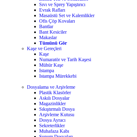
Sıvı ve Sprey Yapıştırıcı
Evrak Rafları
Masaüstü Set ve Kalemlikler
Ofis Çöp Kovaları
Bantlar
Bant Kesiciler
Makaslar
Tümünü Gör
Kaşe ve Gereçleri
Kaşe
Numaratör ve Tarih Kaşesi
Mühür Kaşe
Istampa
Istampa Mürekkebi
Dosyalama ve Arşivleme
Plastik Klasörler
Askılı Dosyalar
Magazinlikler
Sıkıştırmalı Dosya
Arşivleme Kutusu
Dosya Ayracı
Sekreterlikler
Muhafaza Kabı
Sunum Dosyaları