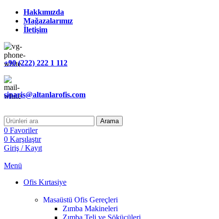
Hakkımızda
Mağazalarımız
İletişim
+90 (222) 222 1 112
siparis@altanlarofis.com
Arama
0
Favoriler
0
Karşılaştır
Giriş / Kayıt
Menü
Ofis Kırtasiye
Masaüstü Ofis Gereçleri
Zımba Makineleri
Zımba Teli ve Sökücüleri