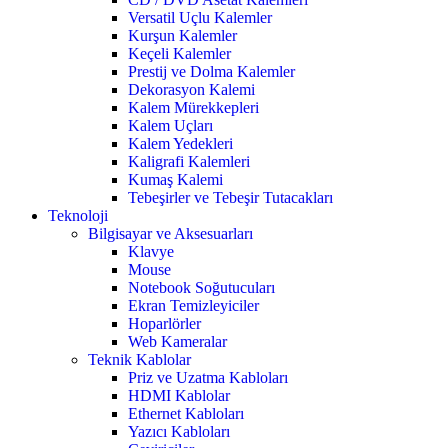
Versatil Uçlu Kalemler
Kurşun Kalemler
Keçeli Kalemler
Prestij ve Dolma Kalemler
Dekorasyon Kalemi
Kalem Mürekkepleri
Kalem Uçları
Kalem Yedekleri
Kaligrafi Kalemleri
Kumaş Kalemi
Tebeşirler ve Tebeşir Tutacakları
Teknoloji
Bilgisayar ve Aksesuarları
Klavye
Mouse
Notebook Soğutucuları
Ekran Temizleyiciler
Hoparlörler
Web Kameralar
Teknik Kablolar
Priz ve Uzatma Kabloları
HDMI Kablolar
Ethernet Kabloları
Yazıcı Kabloları