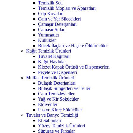
Temizlik Seti
Temizlik Mopları ve Aparatları
Çöp Kovaları
Cam ve Yer Silecekleri
Çamaşır Deterjanları
Çamaşır Suları
Yumuşatıcı
Küllükler
Böcek İlaçları ve Haşere Öldürücüler
Kağıt Temizlik Ürünleri
Tuvalet Kağıtları
Kağıt Havlular
Klozet Kapak Örtüsü ve Dispenserleri
Peçete ve Dispenseri
Mutfak Temizlik Ürünleri
Bulaşık Deterjanları
Bulaşık Süngerleri ve Teller
Cam Temizleyiciler
Yağ ve Kir Sökücüler
Eldivenler
Pas ve Kireç Sökücüler
Tuvalet ve Banyo Temizliği
El Sabunları
Yüzey Temizlik Ürünleri
Süpürge ve Fırçalar