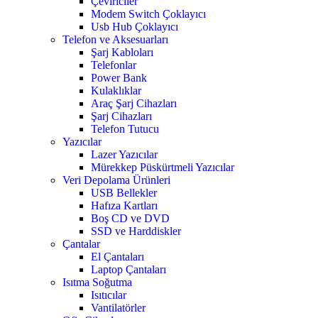
Çeviriciler
Modem Switch Çoklayıcı
Usb Hub Çoklayıcı
Telefon ve Aksesuarları
Şarj Kabloları
Telefonlar
Power Bank
Kulaklıklar
Araç Şarj Cihazları
Şarj Cihazları
Telefon Tutucu
Yazıcılar
Lazer Yazıcılar
Mürekkep Püskürtmeli Yazıcılar
Veri Depolama Ürünleri
USB Bellekler
Hafıza Kartları
Boş CD ve DVD
SSD ve Harddiskler
Çantalar
El Çantaları
Laptop Çantaları
Isıtma Soğutma
Isıtıcılar
Vantilatörler