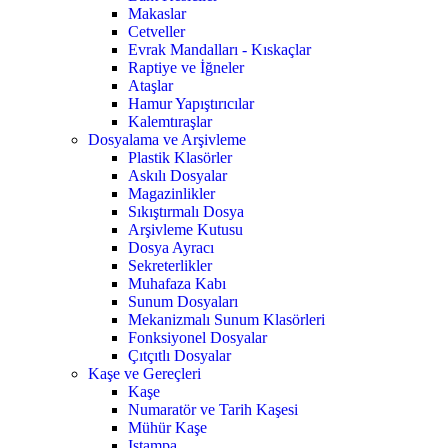
Makaslar
Cetveller
Evrak Mandalları - Kıskaçlar
Raptiye ve İğneler
Ataşlar
Hamur Yapıştırıcılar
Kalemtıraşlar
Dosyalama ve Arşivleme
Plastik Klasörler
Askılı Dosyalar
Magazinlikler
Sıkıştırmalı Dosya
Arşivleme Kutusu
Dosya Ayracı
Sekreterlikler
Muhafaza Kabı
Sunum Dosyaları
Mekanizmalı Sunum Klasörleri
Fonksiyonel Dosyalar
Çıtçıtlı Dosyalar
Kaşe ve Gereçleri
Kaşe
Numaratör ve Tarih Kaşesi
Mühür Kaşe
Istampa