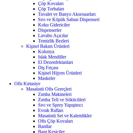
Çöp Kovaları
Çöp Torbaları
Tuvalet ve Banyo Aksesuarları
Sıvı ve Köpük Sabun Dispenseri
Koku Gidericiler
Dispenserler
Lavabo Açıcılar
Temizlik Bezleri
Kişisel Bakım Ürünleri
Kolonya
Islak Mendiller
El Dezenfektanları
Diş Fırçası
Kişisel Hijyen Ürünleri
Maskeler
Ofis Kırtasiye
Masaüstü Ofis Gereçleri
Zımba Makineleri
Zımba Teli ve Sökücüleri
Sıvı ve Sprey Yapıştırıcı
Evrak Rafları
Masaüstü Set ve Kalemlikler
Ofis Çöp Kovaları
Bantlar
Bant Kesiciler