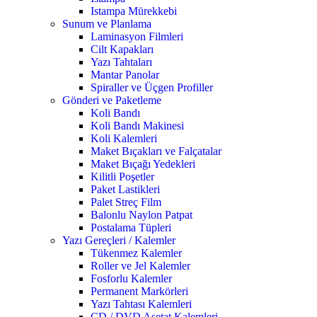
Istampa Mürekkebi
Sunum ve Planlama
Laminasyon Filmleri
Cilt Kapakları
Yazı Tahtaları
Mantar Panolar
Spiraller ve Üçgen Profiller
Gönderi ve Paketleme
Koli Bandı
Koli Bandı Makinesi
Koli Kalemleri
Maket Bıçakları ve Falçatalar
Maket Bıçağı Yedekleri
Kilitli Poşetler
Paket Lastikleri
Palet Streç Film
Balonlu Naylon Patpat
Postalama Tüpleri
Yazı Gereçleri / Kalemler
Tükenmez Kalemler
Roller ve Jel Kalemler
Fosforlu Kalemler
Permanent Markörleri
Yazı Tahtası Kalemleri
CD / DVD Asetat Kalemleri