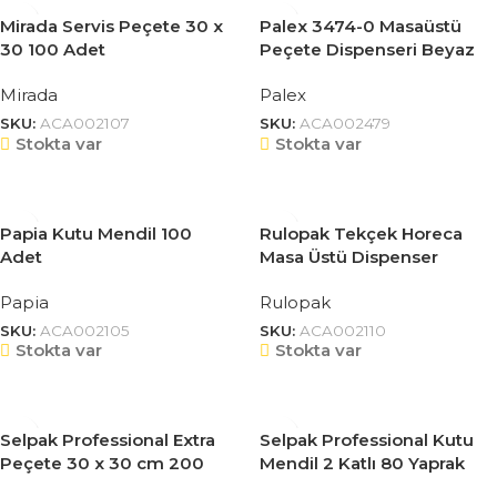
Mirada Servis Peçete 30 x
Palex 3474-0 Masaüstü
30 100 Adet
Peçete Dispenseri Beyaz
Mirada
Palex
SKU:
ACA002107
SKU:
ACA002479
Stokta var
Stokta var
Papia Kutu Mendil 100
Rulopak Tekçek Horeca
Adet
Masa Üstü Dispenser
Peçete 11.5 x 19 cm 250
Papia
Rulopak
Yaprak 24lü 300402
SKU:
ACA002105
SKU:
ACA002110
Stokta var
Stokta var
Selpak Professional Extra
Selpak Professional Kutu
Peçete 30 x 30 cm 200
Mendil 2 Katlı 80 Yaprak
Yaprak