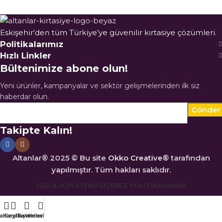
Eskişehir’den tüm Türkiye’ye güvenilir kırtasiye çözümleri.
Politikalarımız
Hızlı Linkler
Bültenimize abone olun!
Yeni ürünler, kampanyalar ve sektör gelişmelerinden ilk siz
haberdar olun.
Takipte Kalın!
Altanlar® 2025 © Bu site
Okko Creative®
tarafından
yapılmıştır. Tüm hakları saklıdır.
GIZLILIK POLITIKASI
ÇEREZ POLITIKASI
KVKK
a Sayfa
Karşılaştır
Favoriler
Hesabım