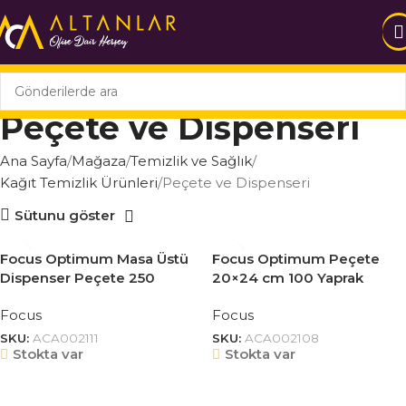
Peçete ve Dispenseri
Ana Sayfa
Mağaza
Temizlik ve Sağlık
Kağıt Temizlik Ürünleri
Peçete ve Dispenseri
Sütunu göster
Focus Optimum Masa Üstü
Focus Optimum Peçete
Dispenser Peçete 250
20×24 cm 100 Yaprak
Yaprak 18 Adet 50002668
50005122
Focus
Focus
SKU:
ACA002111
SKU:
ACA002108
Stokta var
Stokta var