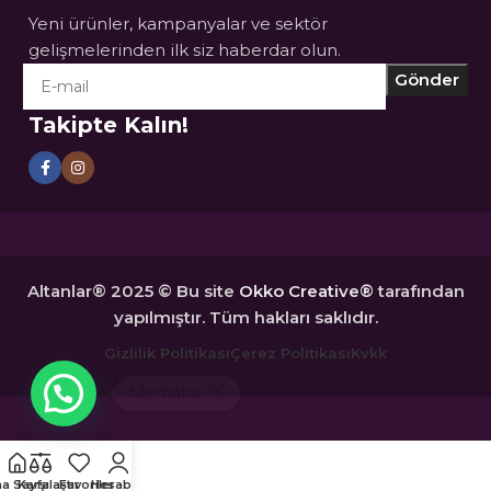
Yeni ürünler, kampanyalar ve sektör
gelişmelerinden ilk siz haberdar olun.
Takipte Kalın!
Altanlar® 2025 © Bu site
Okko Creative®
tarafından
yapılmıştır. Tüm hakları saklıdır.
Gizlilik Politikası
Çerez Politikası
Kvkk
a Sayfa
Karşılaştır
Favoriler
Hesabım