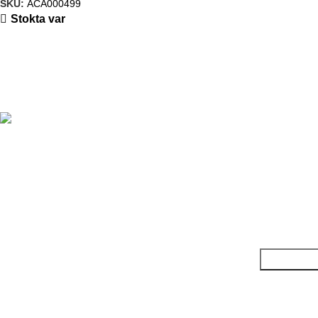
SKU:
ACA000499
Stokta var
Eskişehir’den tüm Türkiye’ye güvenilir kırtasiye çözümleri.
Politikalarımız
Hızlı Linkler
Bültenimize abone olun!
Yeni ürünler, kampanyalar ve sektör gelişmelerinden ilk siz haberdar
olun.
Takipte Kalın!