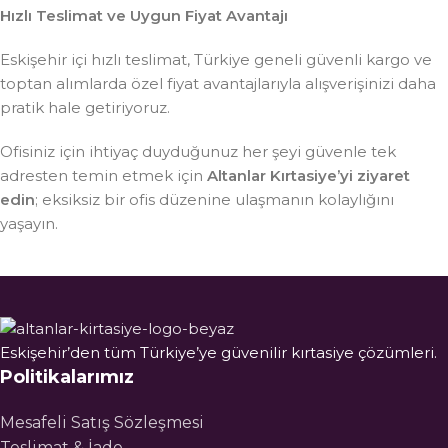
Hızlı Teslimat ve Uygun Fiyat Avantajı
Eskişehir içi hızlı teslimat, Türkiye geneli güvenli kargo ve
toptan alımlarda özel fiyat avantajlarıyla alışverişinizi daha
pratik hale getiriyoruz.
Ofisiniz için ihtiyaç duyduğunuz her şeyi güvenle tek
adresten temin etmek için
Altanlar Kırtasiye’yi ziyaret
edin
; eksiksiz bir ofis düzenine ulaşmanın kolaylığını
yaşayın.
Eskişehir’den tüm Türkiye’ye güvenilir kırtasiye çözümleri.
Politikalarımız
Mesafeli Satış Sözleşmesi
Teslimat & İade