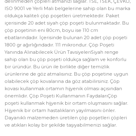
delinmeden çöpleri atmanızı sağlar. TSE, TSEK, ÇEVKO,
ISO 9001 ve Yerli Malı belgelerine sahip olan bu marka
oldukça kaliteli çöp poşetleri üretmektedir. Paket
içerisinde 20 adet siyah çöp poşeti bulunmaktadır. Bu
çöp poşetinin eni 80cm, boyu ise 110 cm
ebatlarındadır. İçerisinde bulunan 20 adet çöp poşeti
1800 gr ağırlığındadır. 111 mikrondur. Çöp Poşeti
Yanında Alınabilecek Ürün TavsiyeleriSiyah renge
sahip olan bu çöp poşeti oldukça sağlam ve konforlu
bir üründür. Bu ürün ile birlikte diğer temizlik
ürünlerine de göz atmalısınız. Bu çöp poşetine uygun
olabilecek çöp kovalarına da göz atabilirsiniz. Çöp
kovası kullanmak ortamın hijyenik olması açısından
önemlidir. Çöp Poşeti Kullanmanın FaydalarıÇöp
poşeti kullanmak hijyenik bir ortam oluşmasını sağlar.
Hijyenik bir ortam hastalıkların yayılmasını önler.
Dayanıklı malzemeden üretilen çöp poşetleri çöpleri
ve atıkları kolay bir şekilde taşıyabilmenizi sağlar.