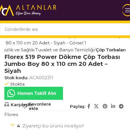
mizlik ve Sağlık
Tuvalet ve Banyo Temizliği
Çöp Torbaları
Florex 519 Power Dökme Çöp Torbası
Jumbo Boy 80 x 110 cm 20 Adet –
Siyah
Stok kodu:
ACA002311
Stokta
Hemen Teklif Alın
Favorilere
Karşılaştır
Paylaş:
ekle
Florex
4
Ziyaretçi bu ürünü inceliyor!