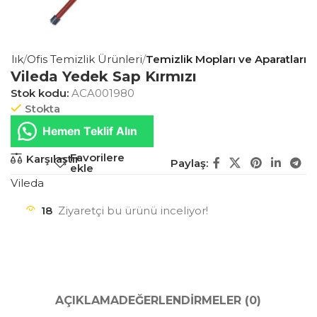
ağlık
Ofis Temizlik Ürünleri
Temizlik Mopları ve Aparatları
Vileda Yedek Sap Kırmızı
Stok kodu:
ACA001980
Stokta
Hemen Teklif Alın
Favorilere
Karşılaştır
Paylaş:
ekle
Vileda
18
Ziyaretçi bu ürünü inceliyor!
AÇIKLAMA
DEĞERLENDIRMELER (0)