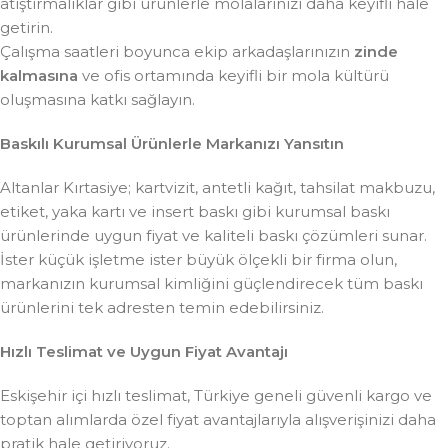
atıştırmalıklar gibi ürünlerle molalarınızı daha keyifli hale
getirin.
Çalışma saatleri boyunca ekip arkadaşlarınızın
zinde
kalmasına
ve ofis ortamında keyifli bir mola kültürü
oluşmasına katkı sağlayın.
Baskılı Kurumsal Ürünlerle Markanızı Yansıtın
Altanlar Kırtasiye; kartvizit, antetli kağıt, tahsilat makbuzu,
etiket, yaka kartı ve insert baskı gibi kurumsal baskı
ürünlerinde uygun fiyat ve kaliteli baskı çözümleri sunar.
İster küçük işletme ister büyük ölçekli bir firma olun,
markanızın kurumsal kimliğini güçlendirecek tüm baskı
ürünlerini tek adresten temin edebilirsiniz.
Hızlı Teslimat ve Uygun Fiyat Avantajı
Eskişehir içi hızlı teslimat, Türkiye geneli güvenli kargo ve
toptan alımlarda özel fiyat avantajlarıyla alışverişinizi daha
pratik hale getiriyoruz.