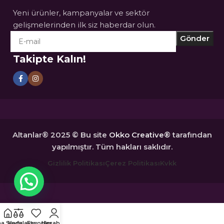
Yeni ürünler, kampanyalar ve sektör
gelişmelerinden ilk siz haberdar olun.
Takipte Kalın!
Altanlar® 2025 © Bu site
Okko Creative®
tarafından
yapılmıştır. Tüm hakları saklıdır.
Gizlilik Politikası
Çerez Politikası
Kvkk
a Sayfa
Karşılaştır
Favoriler
Hesabım