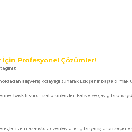
z İçin Profesyonel Çözümler!
tağınız
noktadan alışveriş kolaylığı
sunarak Eskişehir başta olmak ü
ine; baskılı kurumsal ürünlerden kahve ve çay gibi ofis gı
aç gereçleri ve masaüstü düzenleyiciler gibi geniş ürün seçen