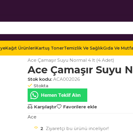
iye
Kağıt Ürünleri
Kartuş Toner
Temizlik Ve Sağlık
Gıda Ve Mutf
Ana Sayfa
Mağaza
Temizlik ve Sağlık
Ofis Temi
Ace Çamaşır Suyu Normal 4 lt (4 Adet)
Ace Çamaşır Suyu No
Stok kodu:
ACA002026
Stokta
Hemen Teklif Alın
Karşılaştır
Favorilere ekle
Ace
2
Ziyaretçi bu ürünü inceliyor!