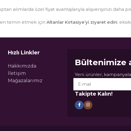
optan alımlarda özel fiyat avantajlarıyla alışverişinizi daha pr
sten temin etmek için
Altanlar Kırtasiye’yi ziyaret edin
; eksi
Hızlı Linkler
Bültenimize 
Hakkımızda
İletişim
Yeni ürünler, kampanyalar
Mağazalarımız
Takipte Kalın!