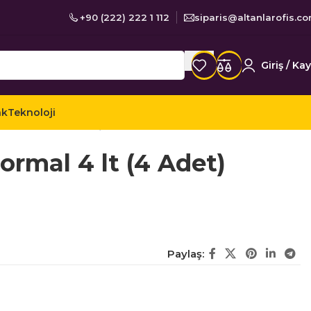
+90 (222) 222 1 112
siparis@altanlarofis.c
Giriş / Kay
ak
Teknoloji
zlik Ürünleri
Çamaşır Suları
rmal 4 lt (4 Adet)
Paylaş: