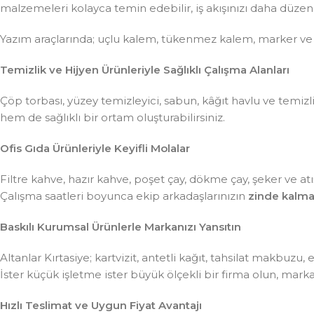
malzemeleri kolayca temin edebilir, iş akışınızı daha düzenli 
Yazım araçlarında; uçlu kalem, tükenmez kalem, marker ve
Temizlik ve Hijyen Ürünleriyle Sağlıklı Çalışma Alanları
Çöp torbası, yüzey temizleyici, sabun, kâğıt havlu ve temiz
hem de sağlıklı bir ortam oluşturabilirsiniz.
Ofis Gıda Ürünleriyle Keyifli Molalar
Filtre kahve, hazır kahve, poşet çay, dökme çay, şeker ve atış
Çalışma saatleri boyunca ekip arkadaşlarınızın
zinde kalma
Baskılı Kurumsal Ürünlerle Markanızı Yansıtın
Altanlar Kırtasiye; kartvizit, antetli kağıt, tahsilat makbuzu
İster küçük işletme ister büyük ölçekli bir firma olun, mar
Hızlı Teslimat ve Uygun Fiyat Avantajı