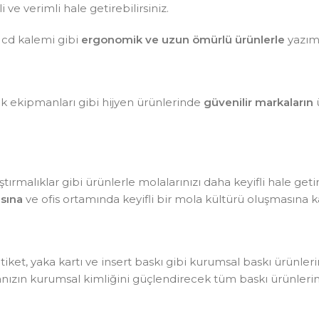
ve verimli hale getirebilirsiniz.
 cd kalemi gibi
ergonomik ve uzun ömürlü ürünlerle
yazım 
lik ekipmanları gibi hijyen ürünlerinde
güvenilir markaların
ü
tırmalıklar gibi ürünlerle molalarınızı daha keyifli hale getir
sına
ve ofis ortamında keyifli bir mola kültürü oluşmasına ka
, etiket, yaka kartı ve insert baskı gibi kurumsal baskı ürünle
kanızın kurumsal kimliğini güçlendirecek tüm baskı ürünlerin