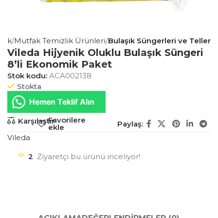
ğlık
Mutfak Temizlik Ürünleri
Bulaşık Süngerleri ve Teller
Vileda Hijyenik Oluklu Bulaşık Süngeri
8’li Ekonomik Paket
Stok kodu:
ACA002138
Stokta
Hemen Teklif Alın
Favorilere
Karşılaştır
Paylaş:
ekle
Vileda
2
Ziyaretçi bu ürünü inceliyor!