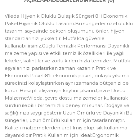
AÇIKLAMA
DEĞERLENDIRMELER (0)
Vileda Hijyenik Oluklu Bulaşık Süngeri 8’li Ekonomik
PaketHijyenik Oluklu Tasarım:Bu süngerler özel oluklu
tasarımı sayesinde bakteri oluşumunu önler, hijyen
standartlarınızı yükseltir. Mutfakta güvenle
kullanabilirsiniz.Güçlü Temizlik Performansı:Dayanıklı
malzeme yapısı ve etkili temizlik özellikleri ile yağlı
lekeler, kalıntılar ve zorlu kirleri hızla temizler. Mutfak
eşyalarınızı parlatırken zaman kazanın.Pratik ve
Ekonomik Paket:8’li ekonomik paket, bulaşık yıkama
sürecinizi kolaylaştırırken aynı zamanda bütçenizi de
korur. Hesaplı alışverişin keyfini çıkarın.Çevre Dostu
Malzeme:Vileda, çevre dostu malzemeler kullanarak
sürdürülebilir bir temizlik deneyimi sunar. Doğaya ve
sağlığınıza saygı gösterir.Uzun Ömürlü ve Dayanıklı:Bu
süngerler, uzun ömürlü kullanım için tasarlanmıştır.
Kaliteli malzemelerden üretilmiş olup, sık kullanıma
dayanıklıdır.Pratik Kullanım İçin İdeal:Ergonomik