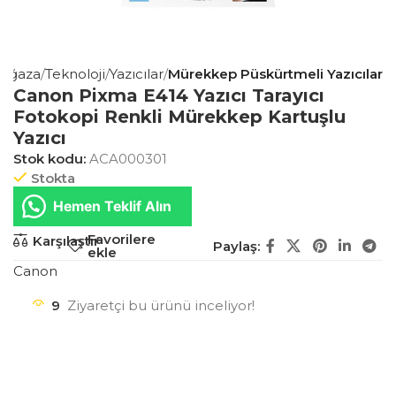
ağaza
Teknoloji
Yazıcılar
Mürekkep Püskürtmeli Yazıcılar
Canon Pixma E414 Yazıcı Tarayıcı
Fotokopi Renkli Mürekkep Kartuşlu
Yazıcı
Stok kodu:
ACA000301
Stokta
Hemen Teklif Alın
Favorilere
Karşılaştır
Paylaş:
ekle
Canon
9
Ziyaretçi bu ürünü inceliyor!