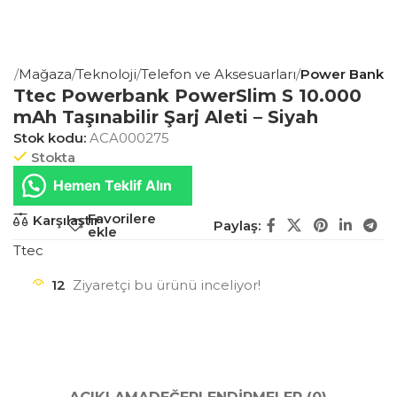
fa
Mağaza
Teknoloji
Telefon ve Aksesuarları
Power Bank
Ttec Powerbank PowerSlim S 10.000
mAh Taşınabilir Şarj Aleti – Siyah
Stok kodu:
ACA000275
Stokta
Hemen Teklif Alın
Favorilere
Karşılaştır
Paylaş:
ekle
Ttec
12
Ziyaretçi bu ürünü inceliyor!