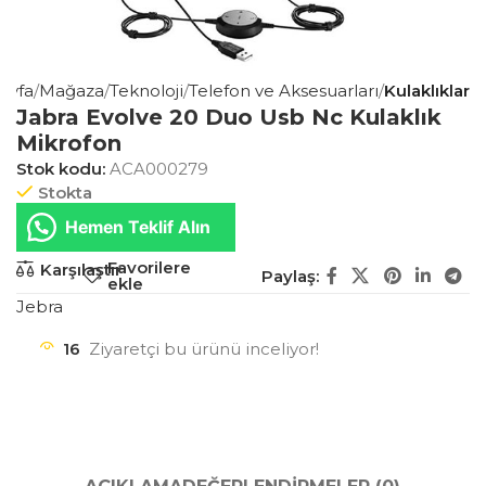
ayfa
Mağaza
Teknoloji
Telefon ve Aksesuarları
Kulaklıklar
Jabra Evolve 20 Duo Usb Nc Kulaklık
Mikrofon
Stok kodu:
ACA000279
Stokta
Hemen Teklif Alın
Favorilere
Karşılaştır
Paylaş:
ekle
Jebra
16
Ziyaretçi bu ürünü inceliyor!