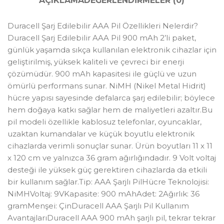
AÇIKLAMA
DEĞERLENDIRMELER (0)
Duracell Şarj Edilebilir AAA Pil Özellikleri Nelerdir?
Duracell Şarj Edilebilir AAA Pil 900 mAh 2’li paket,
günlük yaşamda sıkça kullanılan elektronik cihazlar için
geliştirilmiş, yüksek kaliteli ve çevreci bir enerji
çözümüdür. 900 mAh kapasitesi ile güçlü ve uzun
ömürlü performans sunar. NiMH (Nikel Metal Hidrit)
hücre yapısı sayesinde defalarca şarj edilebilir; böylece
hem doğaya katkı sağlar hem de maliyetleri azaltır.Bu
pil modeli özellikle kablosuz telefonlar, oyuncaklar,
uzaktan kumandalar ve küçük boyutlu elektronik
cihazlarda verimli sonuçlar sunar. Ürün boyutları 11 x 11
x 120 cm ve yalnızca 36 gram ağırlığındadır. 9 Volt voltaj
desteği ile yüksek güç gerektiren cihazlarda da etkili
bir kullanım sağlar.Tip: AAA Şarjlı PilHücre Teknolojisi:
NiMHVoltaj: 9VKapasite: 900 mAhAdet: 2Ağırlık: 36
gramMenşei: ÇinDuracell AAA Şarjlı Pil Kullanım
AvantajlarıDuracell AAA 900 mAh şarjlı pil, tekrar tekrar