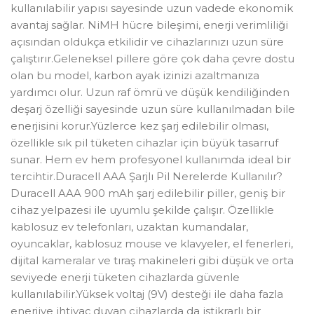
kullanılabilir yapısı sayesinde uzun vadede ekonomik
avantaj sağlar. NiMH hücre bileşimi, enerji verimliliği
açısından oldukça etkilidir ve cihazlarınızı uzun süre
çalıştırır.Geleneksel pillere göre çok daha çevre dostu
olan bu model, karbon ayak izinizi azaltmanıza
yardımcı olur. Uzun raf ömrü ve düşük kendiliğinden
deşarj özelliği sayesinde uzun süre kullanılmadan bile
enerjisini korur.Yüzlerce kez şarj edilebilir olması,
özellikle sık pil tüketen cihazlar için büyük tasarruf
sunar. Hem ev hem profesyonel kullanımda ideal bir
tercihtir.Duracell AAA Şarjlı Pil Nerelerde Kullanılır?
Duracell AAA 900 mAh şarj edilebilir piller, geniş bir
cihaz yelpazesi ile uyumlu şekilde çalışır. Özellikle
kablosuz ev telefonları, uzaktan kumandalar,
oyuncaklar, kablosuz mouse ve klavyeler, el fenerleri,
dijital kameralar ve tıraş makineleri gibi düşük ve orta
seviyede enerji tüketen cihazlarda güvenle
kullanılabilir.Yüksek voltaj (9V) desteği ile daha fazla
enerjiye ihtiyaç duyan cihazlarda da istikrarlı bir