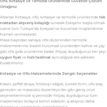
Ofis, Kırtasiye ve Temizlik Ürünlerinde Güvenilir Çözüm
Ortağınız
Altanlar Kırtasiye, ofis, kırtasiye ve temizlik ürünlerinde
tek
noktadan alışveriş kolaylığı
sunarak Eskişehir başta olmak
üzere tüm Türkiye’de bireysel ve kurumsal müşterilerine
hizmet vermektedir.
Masa başından sahaya, ofis düzeninden temizlik
malzemelerine; baskılı kurumsal ürünlerden kahve ve çay
gibi ofis gıda ürünlerine kadar ihtiyaç duyduğunuz her şeyi
uygun fiyat
ve
hızlı teslimat
ayrıcalığıyla tek adreste
bulabilirsiniz.
Kırtasiye ve Ofis Malzemelerinde Zengin Seçenekler
Klasör, şeffaf dosya, fotokopi kâğıdı, sürekli form, ofis araç
gereçleri ve masaüstü düzenleyiciler gibi geniş ürün
seçeneklerimizle iş yerinizde ihtiyaç duyduğunuz tüm
malzemeleri kolayca temin edebilir, iş akışınızı daha
düzenli ve verimli hale getirebilirsiniz.