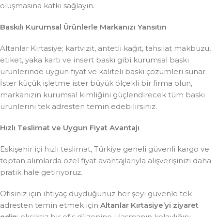
oluşmasına katkı sağlayın.
Baskılı Kurumsal Ürünlerle Markanızı Yansıtın
Altanlar Kırtasiye; kartvizit, antetli kağıt, tahsilat makbuzu,
etiket, yaka kartı ve insert baskı gibi kurumsal baskı
ürünlerinde uygun fiyat ve kaliteli baskı çözümleri sunar.
İster küçük işletme ister büyük ölçekli bir firma olun,
markanızın kurumsal kimliğini güçlendirecek tüm baskı
ürünlerini tek adresten temin edebilirsiniz.
Hızlı Teslimat ve Uygun Fiyat Avantajı
Eskişehir içi hızlı teslimat, Türkiye geneli güvenli kargo ve
toptan alımlarda özel fiyat avantajlarıyla alışverişinizi daha
pratik hale getiriyoruz.
Ofisiniz için ihtiyaç duyduğunuz her şeyi güvenle tek
adresten temin etmek için
Altanlar Kırtasiye’yi ziyaret
edin
; eksiksiz bir ofis düzenine ulaşmanın kolaylığını