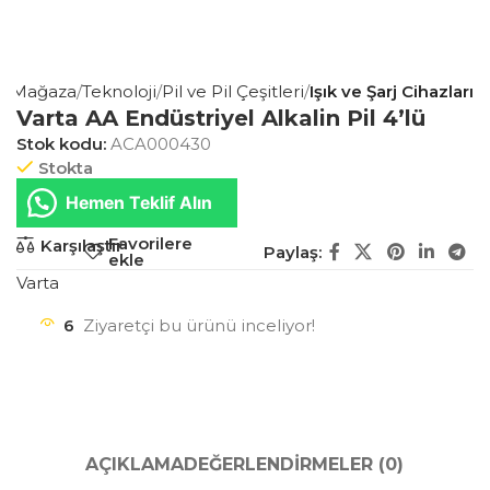
a
Mağaza
Teknoloji
Pil ve Pil Çeşitleri
Işık ve Şarj Cihazları
Varta AA Endüstriyel Alkalin Pil 4’lü
Stok kodu:
ACA000430
Stokta
Hemen Teklif Alın
Favorilere
Karşılaştır
Paylaş:
ekle
Varta
6
Ziyaretçi bu ürünü inceliyor!
AÇIKLAMA
DEĞERLENDIRMELER (0)