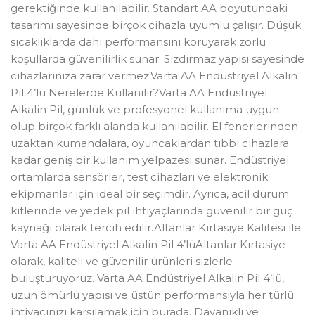
gerektiğinde kullanılabilir. Standart AA boyutundaki
tasarımı sayesinde birçok cihazla uyumlu çalışır. Düşük
sıcaklıklarda dahi performansını koruyarak zorlu
koşullarda güvenilirlik sunar. Sızdırmaz yapısı sayesinde
cihazlarınıza zarar vermez.Varta AA Endüstriyel Alkalin
Pil 4’lü Nerelerde Kullanılır?Varta AA Endüstriyel
Alkalin Pil, günlük ve profesyonel kullanıma uygun
olup birçok farklı alanda kullanılabilir. El fenerlerinden
uzaktan kumandalara, oyuncaklardan tıbbi cihazlara
kadar geniş bir kullanım yelpazesi sunar. Endüstriyel
ortamlarda sensörler, test cihazları ve elektronik
ekipmanlar için ideal bir seçimdir. Ayrıca, acil durum
kitlerinde ve yedek pil ihtiyaçlarında güvenilir bir güç
kaynağı olarak tercih edilir.Altanlar Kırtasiye Kalitesi ile
Varta AA Endüstriyel Alkalin Pil 4’lüAltanlar Kırtasiye
olarak, kaliteli ve güvenilir ürünleri sizlerle
buluşturuyoruz. Varta AA Endüstriyel Alkalin Pil 4’lü,
uzun ömürlü yapısı ve üstün performansıyla her türlü
ihtiyacınızı karşılamak için burada. Dayanıklı ve