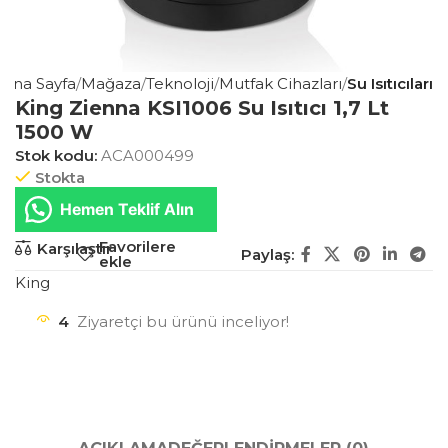
Ana Sayfa
Mağaza
Teknoloji
Mutfak Cihazları
Su Isıtıcıları
King Zienna KSI1006 Su Isıtıcı 1,7 Lt
1500 W
Stok kodu:
ACA000499
Stokta
Hemen Teklif Alın
Favorilere
Karşılaştır
Paylaş:
ekle
King
4
Ziyaretçi bu ürünü inceliyor!