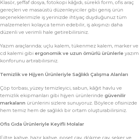
Klasör, şeffaf dosya, fotokopi kâğıdı, sürekli form, ofis araç
gereçleri ve masaüstü düzenleyiciler gibi geniş ürün
seçeneklerimizle iş yerinizde ihtiyaç duyduğunuz tüm
malzemeleri kolayca temin edebilir, iş akışınızı daha
düzenli ve verimli hale getirebilirsiniz.
Yazım araçlarında; uçlu kalem, tükenmez kalem, marker ve
cd kalemi gibi
ergonomik ve uzun ömürlü ürünlerle
yazım
konforunu artırabilirsiniz.
Temizlik ve Hijyen Ürünleriyle Sağlıklı Çalışma Alanları
Çöp torbası, yüzey temizleyici, sabun, kâğıt havlu ve
temizlik ekipmanları gibi hijyen ürünlerinde
güvenilir
markaların
ürünlerini sizlere sunuyoruz. Böylece ofisinizde
hem temiz hem de sağlıklı bir ortam oluşturabilirsiniz.
Ofis Gıda Ürünleriyle Keyifli Molalar
Filtre kahve, hazır kahve, poşet çay, dökme çay, şeker ve