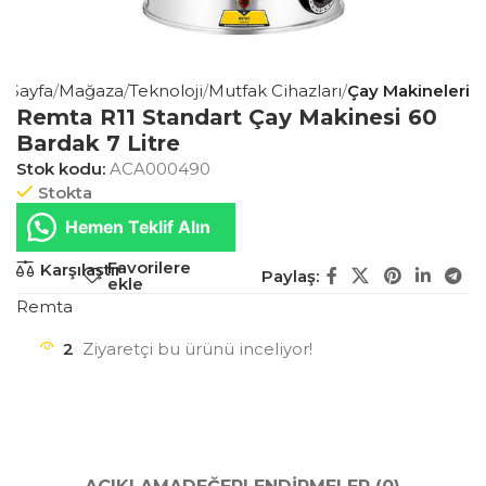
 Sayfa
Mağaza
Teknoloji
Mutfak Cihazları
Çay Makineleri
Remta R11 Standart Çay Makinesi 60
Bardak 7 Litre
Stok kodu:
ACA000490
Stokta
Hemen Teklif Alın
Favorilere
Karşılaştır
Paylaş:
ekle
Remta
2
Ziyaretçi bu ürünü inceliyor!