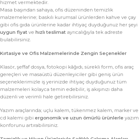
hizmet vermektedir.
Masa başından sahaya, ofis düzeninden temizlik
malzemelerine; baskılı kurumsal ürünlerden kahve ve çay
gibi ofis gıda ürünlerine kadar ihtiyaç duyduğunuz her şeyi
uygun fiyat
ve
hızlı teslimat
ayrıcalığıyla tek adreste
bulabilirsiniz.
Kırtasiye ve Ofis Malzemelerinde Zengin Seçenekler
Klasör, şeffaf dosya, fotokopi kâğıdı, sürekli form, ofis araç
gereçleri ve masaüstü düzenleyiciler gibi geniş ürün
seçeneklerimizle iş yerinizde ihtiyaç duyduğunuz tüm
malzemeleri kolayca temin edebilir, iş akışınızı daha
düzenli ve verimli hale getirebilirsiniz.
Yazım araçlarında; uçlu kalem, tükenmez kalem, marker ve
cd kalemi gibi
ergonomik ve uzun ömürlü ürünlerle
yazım
konforunu artırabilirsiniz.
Temizlik ve Hijyen Ürünleriyle Sağlıklı Çalışma Alanları