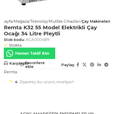
 Sayfa
Mağaza
Teknoloji
Mutfak Cihazları
Çay Makineleri
Remta K32 55 Model Elektrikli Çay
Ocağı 34 Litre Pleytli
Stok kodu:
ACA000489
Stokta
Hemen Teklif Alın
Favorilere
Karşılaştır
Paylaş:
ekle
Remta
4
Ziyaretçi bu ürünü inceliyor!