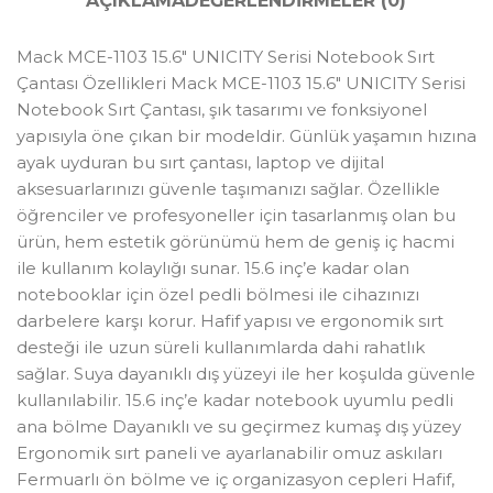
AÇIKLAMA
DEĞERLENDIRMELER (0)
Mack MCE-1103 15.6″ UNICITY Serisi Notebook Sırt
Çantası Özellikleri Mack MCE-1103 15.6″ UNICITY Serisi
Notebook Sırt Çantası, şık tasarımı ve fonksiyonel
yapısıyla öne çıkan bir modeldir. Günlük yaşamın hızına
ayak uyduran bu sırt çantası, laptop ve dijital
aksesuarlarınızı güvenle taşımanızı sağlar. Özellikle
öğrenciler ve profesyoneller için tasarlanmış olan bu
ürün, hem estetik görünümü hem de geniş iç hacmi
ile kullanım kolaylığı sunar. 15.6 inç’e kadar olan
notebooklar için özel pedli bölmesi ile cihazınızı
darbelere karşı korur. Hafif yapısı ve ergonomik sırt
desteği ile uzun süreli kullanımlarda dahi rahatlık
sağlar. Suya dayanıklı dış yüzeyi ile her koşulda güvenle
kullanılabilir. 15.6 inç’e kadar notebook uyumlu pedli
ana bölme Dayanıklı ve su geçirmez kumaş dış yüzey
Ergonomik sırt paneli ve ayarlanabilir omuz askıları
Fermuarlı ön bölme ve iç organizasyon cepleri Hafif,