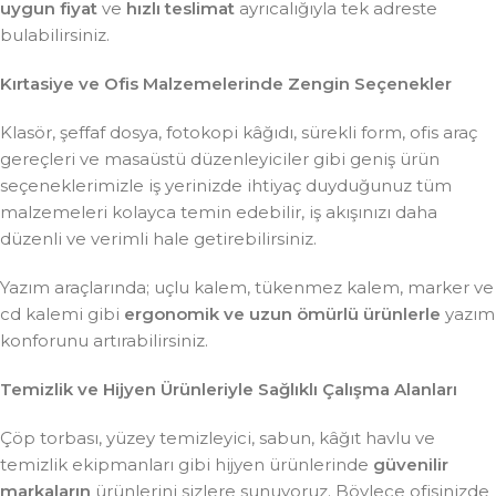
uygun fiyat
ve
hızlı teslimat
ayrıcalığıyla tek adreste
bulabilirsiniz.
Kırtasiye ve Ofis Malzemelerinde Zengin Seçenekler
Klasör, şeffaf dosya, fotokopi kâğıdı, sürekli form, ofis araç
gereçleri ve masaüstü düzenleyiciler gibi geniş ürün
seçeneklerimizle iş yerinizde ihtiyaç duyduğunuz tüm
malzemeleri kolayca temin edebilir, iş akışınızı daha
düzenli ve verimli hale getirebilirsiniz.
Yazım araçlarında; uçlu kalem, tükenmez kalem, marker ve
cd kalemi gibi
ergonomik ve uzun ömürlü ürünlerle
yazım
konforunu artırabilirsiniz.
Temizlik ve Hijyen Ürünleriyle Sağlıklı Çalışma Alanları
Çöp torbası, yüzey temizleyici, sabun, kâğıt havlu ve
temizlik ekipmanları gibi hijyen ürünlerinde
güvenilir
markaların
ürünlerini sizlere sunuyoruz. Böylece ofisinizde