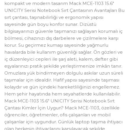
kompakt ve modern tasarım Mack MCE-1103 15.6″
UNICITY Serisi Notebook Sırt Çantasının Avantajları Bu
sırt çantası, taşınabilirliği ve ergonomik yapısı
sayesinde gün boyu konfor sunar. Dizüstü
bilgisayarınızı güvenle taşımanızı sağlayan korumalı iç
bölmesi, cihazınızı dış darbelere ve çizilmelere karşı
korur. Su geçirmez kumaşı sayesinde yağmurlu
havalarda bile kullanım güvenliği sağlar. Ön gözleri ve
iç düzenleyici cepleri ile şarj aleti, kalem, defter gibi
eşyalarınızı pratik şekilde yerleştirmenize imkân tanır.
Omuzlara yük bindirmeyen dolgulu askılar uzun süreli
taşımalar için idealdir. Hafif yapısı sayesinde taşıması
kolaydır ve gün içindeki hareketliliğinizi engellemez.
Hem şehir hayatında hem seyahatlerde kullanılabilir.
Mack MCE-1103 15.6″ UNICITY Serisi Notebook Sırt
Çantası Kimler İçin Uygun? Mack MCE-1103, özellikle
öğrenciler, öğretmenler, ofis çalışanları ve mobil
çalışanlar için uygundur. Günlük laptop taşıma ihtiyacı
olan herkesin ihtiyaçlarını karşılayacak şekilde