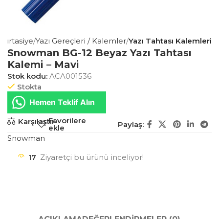
 Kırtasiye
Yazı Gereçleri / Kalemler
Yazı Tahtası Kalemleri
Snowman BG-12 Beyaz Yazı Tahtası
Kalemi – Mavi
Stok kodu:
ACA001536
Stokta
Hemen Teklif Alın
Favorilere
Karşılaştır
Paylaş:
ekle
Snowman
17
Ziyaretçi bu ürünü inceliyor!