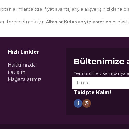
optan alımlarda özel fiyat avantajlarıyla alışverişinizi daha pr
sten temin etmek için
Altanlar Kırtasiye’yi ziyaret edin
; eksi
Hızlı Linkler
Bültenimize 
Hakkımızda
İletişim
Yeni ürünler, kampanyalar
Mağazalarımız
Takipte Kalın!