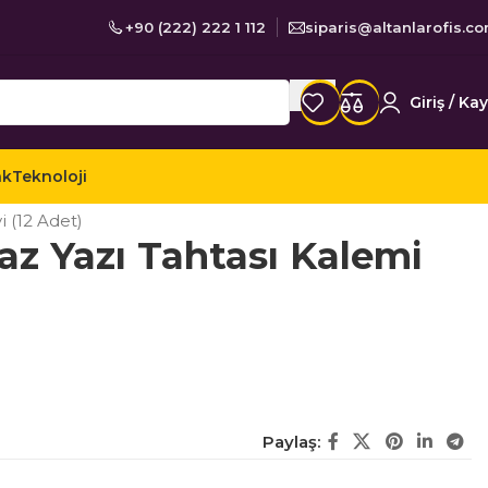
+90 (222) 222 1 112
siparis@altanlarofis.c
Giriş / Kay
ak
Teknoloji
 / Kalemler
Yazı Tahtası Kalemleri
 (12 Adet)
az Yazı Tahtası Kalemi
Paylaş: