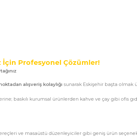
z İçin Profesyonel Çözümler!
tağınız
noktadan alışveriş kolaylığı
sunarak Eskişehir başta olmak ü
ine; baskılı kurumsal ürünlerden kahve ve çay gibi ofis gı
aç gereçleri ve masaüstü düzenleyiciler gibi geniş ürün seçen