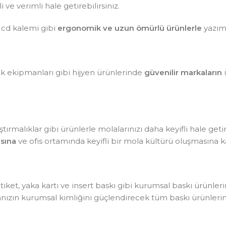
ve verimli hale getirebilirsiniz.
 cd kalemi gibi
ergonomik ve uzun ömürlü ürünlerle
yazım 
lik ekipmanları gibi hijyen ürünlerinde
güvenilir markaların
ü
tırmalıklar gibi ürünlerle molalarınızı daha keyifli hale getir
sına
ve ofis ortamında keyifli bir mola kültürü oluşmasına ka
, etiket, yaka kartı ve insert baskı gibi kurumsal baskı ürünle
kanızın kurumsal kimliğini güçlendirecek tüm baskı ürünlerin