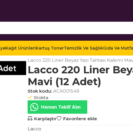
iye
Kağıt Ürünleri
Kartuş Toner
Temizlik Ve Sağlık
Gıda Ve Mutf
Ana Sayfa
Mağaza
Ofis Kırtasiye
Yazı Gereçleri
Lacco 220 Liner Beyaz Yazı Tahtası Kalemi Mavi
Lacco 220 Liner Bey
Mavi (12 Adet)
Stok kodu:
ACA001549
Stokta
Hemen Teklif Alın
Karşılaştır
Favorilere ekle
Lacco