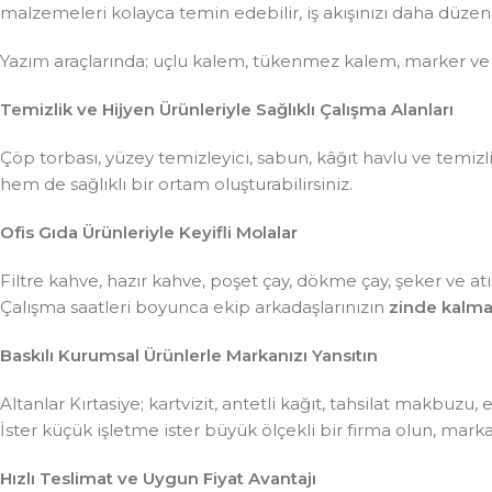
malzemeleri kolayca temin edebilir, iş akışınızı daha düzenli 
Yazım araçlarında; uçlu kalem, tükenmez kalem, marker ve
Temizlik ve Hijyen Ürünleriyle Sağlıklı Çalışma Alanları
Çöp torbası, yüzey temizleyici, sabun, kâğıt havlu ve temiz
hem de sağlıklı bir ortam oluşturabilirsiniz.
Ofis Gıda Ürünleriyle Keyifli Molalar
Filtre kahve, hazır kahve, poşet çay, dökme çay, şeker ve atış
Çalışma saatleri boyunca ekip arkadaşlarınızın
zinde kalma
Baskılı Kurumsal Ürünlerle Markanızı Yansıtın
Altanlar Kırtasiye; kartvizit, antetli kağıt, tahsilat makbuzu
İster küçük işletme ister büyük ölçekli bir firma olun, mar
Hızlı Teslimat ve Uygun Fiyat Avantajı