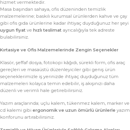
hizmet vermektedir.
Masa başından sahaya, ofis düzeninden temizlik
malzemelerine; baskılı kurumsal ürünlerden kahve ve çay
gibi ofis gıda ürünlerine kadar ihtiyaç duyduğunuz her şeyi
uygun fiyat
ve
hızlı teslimat
ayrıcalığıyla tek adreste
bulabilirsiniz.
Kırtasiye ve Ofis Malzemelerinde Zengin Seçenekler
Klasör, şeffaf dosya, fotokopi kâğıdı, sürekli form, ofis araç
gereçleri ve masaüstü düzenleyiciler gibi geniş ürün
seçeneklerimizle iş yerinizde ihtiyaç duyduğunuz tüm
malzemeleri kolayca temin edebilir, iş akışınızı daha
düzenli ve verimli hale getirebilirsiniz.
Yazım araçlarında; uçlu kalem, tükenmez kalem, marker ve
cd kalemi gibi
ergonomik ve uzun ömürlü ürünlerle
yazım
konforunu artırabilirsiniz.
Temizlik ve Hijyen Ürünleriyle Sağlıklı Çalışma Alanları