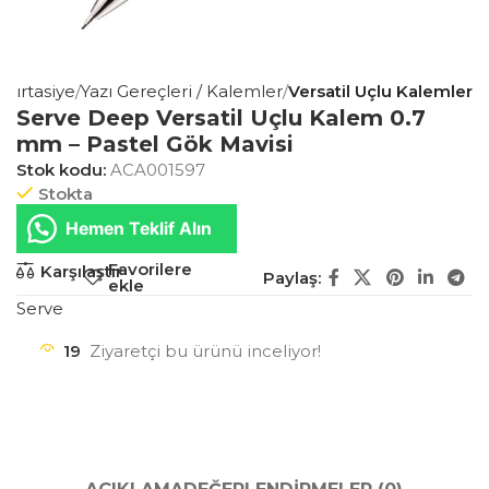
 Kırtasiye
Yazı Gereçleri / Kalemler
Versatil Uçlu Kalemler
Serve Deep Versatil Uçlu Kalem 0.7
mm – Pastel Gök Mavisi
Stok kodu:
ACA001597
Stokta
Hemen Teklif Alın
Favorilere
Karşılaştır
Paylaş:
ekle
Serve
19
Ziyaretçi bu ürünü inceliyor!