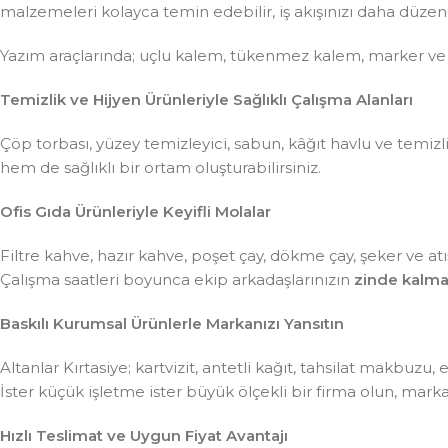
malzemeleri kolayca temin edebilir, iş akışınızı daha düzenli 
Yazım araçlarında; uçlu kalem, tükenmez kalem, marker ve
Temizlik ve Hijyen Ürünleriyle Sağlıklı Çalışma Alanları
Çöp torbası, yüzey temizleyici, sabun, kâğıt havlu ve temiz
hem de sağlıklı bir ortam oluşturabilirsiniz.
Ofis Gıda Ürünleriyle Keyifli Molalar
Filtre kahve, hazır kahve, poşet çay, dökme çay, şeker ve atış
Çalışma saatleri boyunca ekip arkadaşlarınızın
zinde kalma
Baskılı Kurumsal Ürünlerle Markanızı Yansıtın
Altanlar Kırtasiye; kartvizit, antetli kağıt, tahsilat makbuzu
İster küçük işletme ister büyük ölçekli bir firma olun, mar
Hızlı Teslimat ve Uygun Fiyat Avantajı