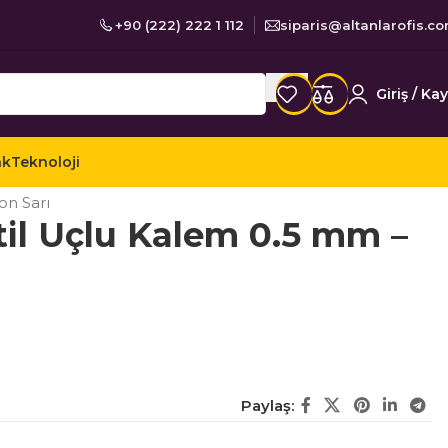
+90 (222) 222 1 112
siparis@altanlarofis.c
Giriş / Kay
ak
Teknoloji
 / Kalemler
Versatil Uçlu Kalemler
on Sarı
til Uçlu Kalem 0.5 mm –
Paylaş: