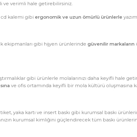
ve verimli hale getirebilirsiniz.
 cd kalemi gibi
ergonomik ve uzun ömürlü ürünlerle
yazım 
lik ekipmanları gibi hijyen ürünlerinde
güvenilir markaların
ü
tırmalıklar gibi ürünlerle molalarınızı daha keyifli hale getir
sına
ve ofis ortamında keyifli bir mola kültürü oluşmasına ka
, etiket, yaka kartı ve insert baskı gibi kurumsal baskı ürünle
kanızın kurumsal kimliğini güçlendirecek tüm baskı ürünlerin