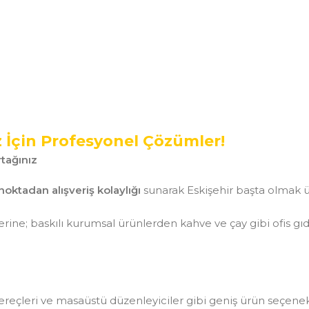
z İçin Profesyonel Çözümler!
tağınız
noktadan alışveriş kolaylığı
sunarak Eskişehir başta olmak ü
ine; baskılı kurumsal ürünlerden kahve ve çay gibi ofis gı
aç gereçleri ve masaüstü düzenleyiciler gibi geniş ürün seçen