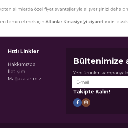
optan alımlarda özel fiyat avantajlarıyla alışverişinizi daha pr
sten temin etmek için
Altanlar Kırtasiye’yi ziyaret edin
; eksi
Hızlı Linkler
Bültenimize 
Hakkımızda
İletişim
Yeni ürünler, kampanyalar
Mağazalarımız
Takipte Kalın!