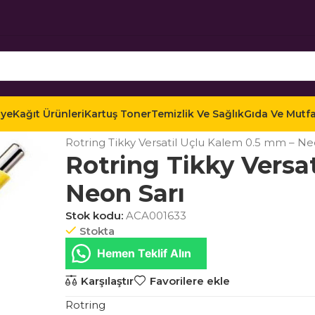
iye
Kağıt Ürünleri
Kartuş Toner
Temizlik Ve Sağlık
Gıda Ve Mutf
Ana Sayfa
Mağaza
Ofis Kırtasiye
Yazı Gereçleri
Rotring Tikky Versatil Uçlu Kalem 0.5 mm – Ne
Rotring Tikky Versa
Neon Sarı
Stok kodu:
ACA001633
Stokta
Hemen Teklif Alın
Karşılaştır
Favorilere ekle
Rotring