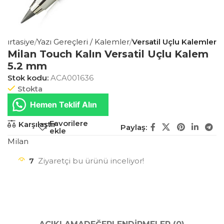
 Kırtasiye
Yazı Gereçleri / Kalemler
Versatil Uçlu Kalemler
Milan Touch Kalın Versatil Uçlu Kalem
5.2 mm
Stok kodu:
ACA001636
Stokta
Hemen Teklif Alın
Favorilere
Karşılaştır
Paylaş:
ekle
Milan
7
Ziyaretçi bu ürünü inceliyor!