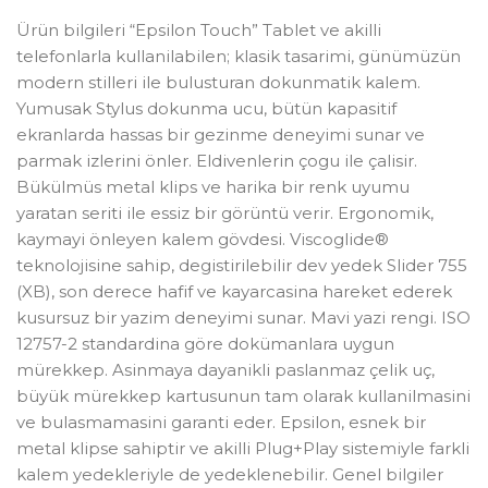
Ürün bilgileri “Epsilon Touch” Tablet ve akilli
telefonlarla kullanilabilen; klasik tasarimi, günümüzün
modern stilleri ile bulusturan dokunmatik kalem.
Yumusak Stylus dokunma ucu, bütün kapasitif
ekranlarda hassas bir gezinme deneyimi sunar ve
parmak izlerini önler. Eldivenlerin çogu ile çalisir.
Bükülmüs metal klips ve harika bir renk uyumu
yaratan seriti ile essiz bir görüntü verir. Ergonomik,
kaymayi önleyen kalem gövdesi. Viscoglide®
teknolojisine sahip, degistirilebilir dev yedek Slider 755
(XB), son derece hafif ve kayarcasina hareket ederek
kusursuz bir yazim deneyimi sunar. Mavi yazi rengi. ISO
12757-2 standardina göre dokümanlara uygun
mürekkep. Asinmaya dayanikli paslanmaz çelik uç,
büyük mürekkep kartusunun tam olarak kullanilmasini
ve bulasmamasini garanti eder. Epsilon, esnek bir
metal klipse sahiptir ve akilli Plug+Play sistemiyle farkli
kalem yedekleriyle de yedeklenebilir. Genel bilgiler