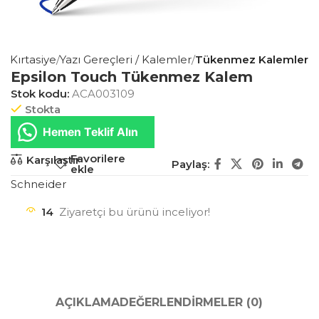
is Kırtasiye
Yazı Gereçleri / Kalemler
Tükenmez Kalemler
Epsilon Touch Tükenmez Kalem
Stok kodu:
ACA003109
Stokta
Hemen Teklif Alın
Favorilere
Karşılaştır
Paylaş:
ekle
Schneider
14
Ziyaretçi bu ürünü inceliyor!
AÇIKLAMA
DEĞERLENDIRMELER (0)