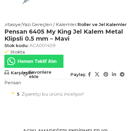
s Kırtasiye
Yazı Gereçleri / Kalemler
Roller ve Jel Kalemler
Pensan 6405 My King Jel Kalem Metal
Klipsli 0.5 mm – Mavi
Stok kodu:
ACA001409
Stokta
Hemen Teklif Alın
Favorilere
Karşılaştır
Paylaş:
ekle
Pensan
5
Ziyaretçi bu ürünü inceliyor!