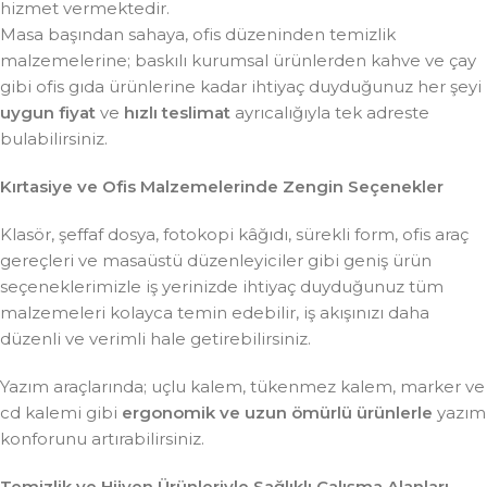
hizmet vermektedir.
Masa başından sahaya, ofis düzeninden temizlik
malzemelerine; baskılı kurumsal ürünlerden kahve ve çay
gibi ofis gıda ürünlerine kadar ihtiyaç duyduğunuz her şeyi
uygun fiyat
ve
hızlı teslimat
ayrıcalığıyla tek adreste
bulabilirsiniz.
Kırtasiye ve Ofis Malzemelerinde Zengin Seçenekler
Klasör, şeffaf dosya, fotokopi kâğıdı, sürekli form, ofis araç
gereçleri ve masaüstü düzenleyiciler gibi geniş ürün
seçeneklerimizle iş yerinizde ihtiyaç duyduğunuz tüm
malzemeleri kolayca temin edebilir, iş akışınızı daha
düzenli ve verimli hale getirebilirsiniz.
Yazım araçlarında; uçlu kalem, tükenmez kalem, marker ve
cd kalemi gibi
ergonomik ve uzun ömürlü ürünlerle
yazım
konforunu artırabilirsiniz.
Temizlik ve Hijyen Ürünleriyle Sağlıklı Çalışma Alanları