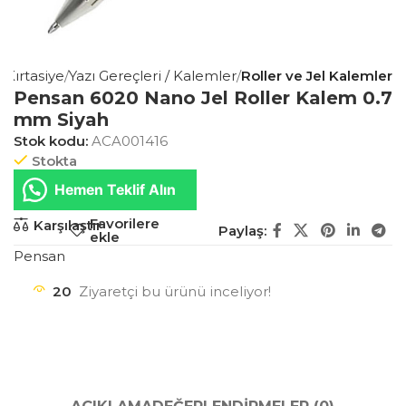
s Kırtasiye
Yazı Gereçleri / Kalemler
Roller ve Jel Kalemler
Pensan 6020 Nano Jel Roller Kalem 0.7
mm Siyah
Stok kodu:
ACA001416
Stokta
Hemen Teklif Alın
Favorilere
Karşılaştır
Paylaş:
ekle
Pensan
20
Ziyaretçi bu ürünü inceliyor!