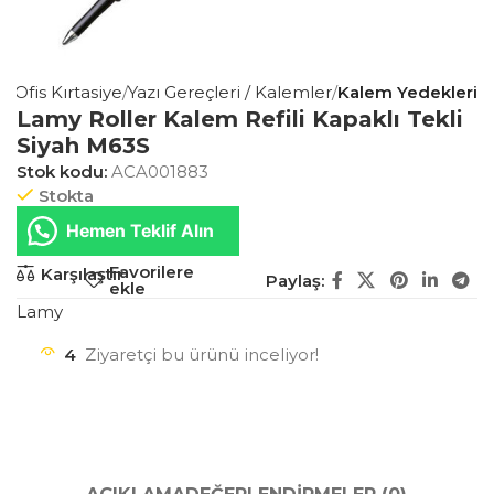
a
Ofis Kırtasiye
Yazı Gereçleri / Kalemler
Kalem Yedekleri
Lamy Roller Kalem Refili Kapaklı Tekli
Siyah M63S
Stok kodu:
ACA001883
Stokta
Hemen Teklif Alın
Favorilere
Karşılaştır
Paylaş:
ekle
Lamy
4
Ziyaretçi bu ürünü inceliyor!