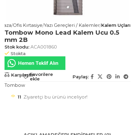
ğaza
Ofis Kırtasiye
Yazı Gereçleri / Kalemler
Kalem Uçları
Tombow Mono Lead Kalem Ucu 0.5
mm 2B
Stok kodu:
ACA001860
Stokta
Hemen Teklif Alın
Favorilere
Karşılaştır
Paylaş:
ekle
Tombow
11
Ziyaretçi bu ürünü inceliyor!