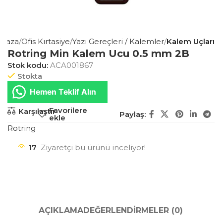
ğaza
Ofis Kırtasiye
Yazı Gereçleri / Kalemler
Kalem Uçları
Rotring Min Kalem Ucu 0.5 mm 2B
Stok kodu:
ACA001867
Stokta
Hemen Teklif Alın
Favorilere
Karşılaştır
Paylaş:
ekle
Rotring
17
Ziyaretçi bu ürünü inceliyor!
AÇIKLAMA
DEĞERLENDIRMELER (0)