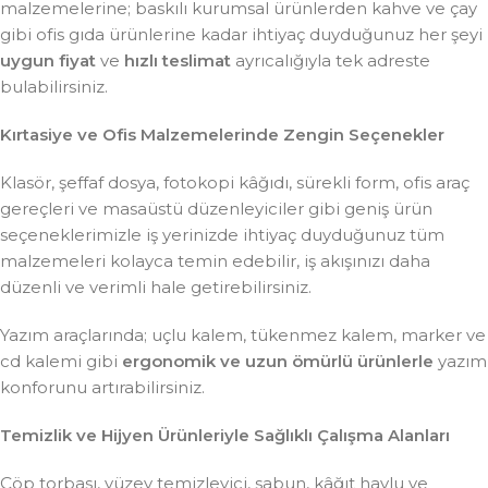
malzemelerine; baskılı kurumsal ürünlerden kahve ve çay
gibi ofis gıda ürünlerine kadar ihtiyaç duyduğunuz her şeyi
uygun fiyat
ve
hızlı teslimat
ayrıcalığıyla tek adreste
bulabilirsiniz.
Kırtasiye ve Ofis Malzemelerinde Zengin Seçenekler
Klasör, şeffaf dosya, fotokopi kâğıdı, sürekli form, ofis araç
gereçleri ve masaüstü düzenleyiciler gibi geniş ürün
seçeneklerimizle iş yerinizde ihtiyaç duyduğunuz tüm
malzemeleri kolayca temin edebilir, iş akışınızı daha
düzenli ve verimli hale getirebilirsiniz.
Yazım araçlarında; uçlu kalem, tükenmez kalem, marker ve
cd kalemi gibi
ergonomik ve uzun ömürlü ürünlerle
yazım
konforunu artırabilirsiniz.
Temizlik ve Hijyen Ürünleriyle Sağlıklı Çalışma Alanları
Çöp torbası, yüzey temizleyici, sabun, kâğıt havlu ve