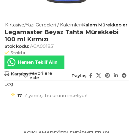
is Kırtasiye
Yazı Gereçleri / Kalemler
Kalem Mürekkepleri
Legamaster Beyaz Tahta Mürekkebi
100 ml Kırmızı
Stok kodu:
ACA001851
Stokta
Hemen Teklif Alın
Favorilere
Karşılaştır
Paylaş:
ekle
Leg
17
Ziyaretçi bu ürünü inceliyor!