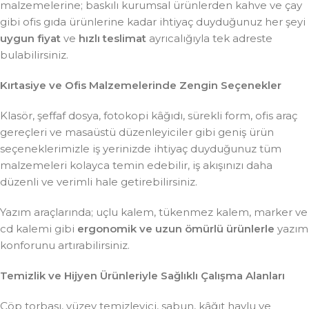
malzemelerine; baskılı kurumsal ürünlerden kahve ve çay
gibi ofis gıda ürünlerine kadar ihtiyaç duyduğunuz her şeyi
uygun fiyat
ve
hızlı teslimat
ayrıcalığıyla tek adreste
bulabilirsiniz.
Kırtasiye ve Ofis Malzemelerinde Zengin Seçenekler
Klasör, şeffaf dosya, fotokopi kâğıdı, sürekli form, ofis araç
gereçleri ve masaüstü düzenleyiciler gibi geniş ürün
seçeneklerimizle iş yerinizde ihtiyaç duyduğunuz tüm
malzemeleri kolayca temin edebilir, iş akışınızı daha
düzenli ve verimli hale getirebilirsiniz.
Yazım araçlarında; uçlu kalem, tükenmez kalem, marker ve
cd kalemi gibi
ergonomik ve uzun ömürlü ürünlerle
yazım
konforunu artırabilirsiniz.
Temizlik ve Hijyen Ürünleriyle Sağlıklı Çalışma Alanları
Çöp torbası, yüzey temizleyici, sabun, kâğıt havlu ve