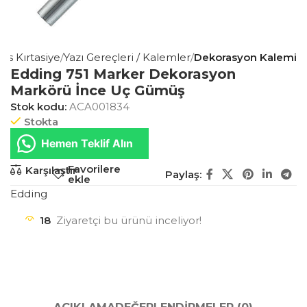
fis Kırtasiye
Yazı Gereçleri / Kalemler
Dekorasyon Kalemi
Edding 751 Marker Dekorasyon
Markörü İnce Uç Gümüş
Stok kodu:
ACA001834
Stokta
Hemen Teklif Alın
Favorilere
Karşılaştır
Paylaş:
ekle
Edding
18
Ziyaretçi bu ürünü inceliyor!