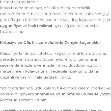
hizmet vermektedir.
Masa başından sahaya, ofis düzeninden temizlik
malzemelerine; baskılı kurumsal ürünlerden kahve ve çay
gibi ofis gıda ürünlerine kadar ihtiyaç duyduğunuz her şeyi
uygun fiyat
ve
hızlı teslimat
ayrıcalığıyla tek adreste
bulabilirsiniz.
Kırtasiye ve Ofis Malzemelerinde Zengin Seçenekler
Klasör, şeffaf dosya, fotokopi kâğıdı, sürekli form, ofis araç
gereçleri ve masaüstü düzenleyiciler gibi geniş ürün
seçeneklerimizle iş yerinizde ihtiyaç duyduğunuz tüm
malzemeleri kolayca temin edebilir, iş akışınızı daha
düzenli ve verimli hale getirebilirsiniz.
Yazım araçlarında; uçlu kalem, tükenmez kalem, marker ve
cd kalemi gibi
ergonomik ve uzun ömürlü ürünlerle
yazım
konforunu artırabilirsiniz.
Temizlik ve Hijyen Ürünleriyle Sağlıklı Çalışma Alanları