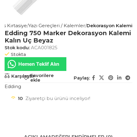
fis Kırtasiye
Yazı Gereçleri / Kalemler
Dekorasyon Kalemi
Edding 750 Marker Dekorasyon Kalemi
Kalın Uç Beyaz
Stok kodu:
ACA001825
Stokta
Hemen Teklif Alın
Favorilere
Karşılaştır
Paylaş:
ekle
Edding
10
Ziyaretçi bu ürünü inceliyor!