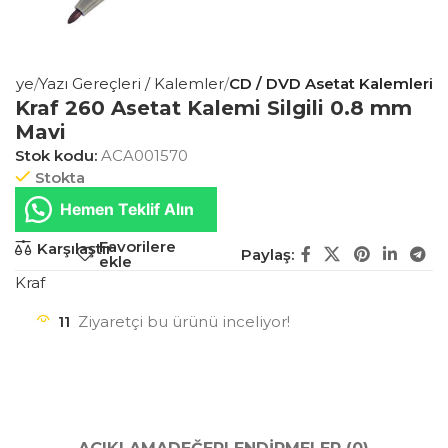
asiye
Yazı Gereçleri / Kalemler
CD / DVD Asetat Kalemleri
Kraf 260 Asetat Kalemi Silgili 0.8 mm
Mavi
Stok kodu:
ACA001570
Stokta
Hemen Teklif Alın
Favorilere
Karşılaştır
Paylaş:
ekle
Kraf
11
Ziyaretçi bu ürünü inceliyor!