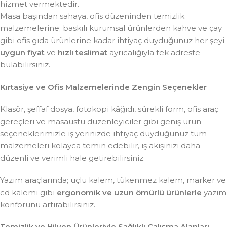
hizmet vermektedir.
Masa başından sahaya, ofis düzeninden temizlik
malzemelerine; baskılı kurumsal ürünlerden kahve ve çay
gibi ofis gıda ürünlerine kadar ihtiyaç duyduğunuz her şeyi
uygun fiyat
ve
hızlı teslimat
ayrıcalığıyla tek adreste
bulabilirsiniz.
Kırtasiye ve Ofis Malzemelerinde Zengin Seçenekler
Klasör, şeffaf dosya, fotokopi kâğıdı, sürekli form, ofis araç
gereçleri ve masaüstü düzenleyiciler gibi geniş ürün
seçeneklerimizle iş yerinizde ihtiyaç duyduğunuz tüm
malzemeleri kolayca temin edebilir, iş akışınızı daha
düzenli ve verimli hale getirebilirsiniz.
Yazım araçlarında; uçlu kalem, tükenmez kalem, marker ve
cd kalemi gibi
ergonomik ve uzun ömürlü ürünlerle
yazım
konforunu artırabilirsiniz.
Temizlik ve Hijyen Ürünleriyle Sağlıklı Çalışma Alanları