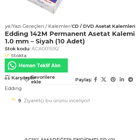
asiye
Yazı Gereçleri / Kalemler
CD / DVD Asetat Kalemleri
Edding 142M Permanent Asetat Kalemi
1.0 mm – Siyah (10 Adet)
Stok kodu:
ACA001592
Stokta
Hemen Teklif Alın
Favorilere
Karşılaştır
Paylaş:
ekle
Edding
9
Ziyaretçi bu ürünü inceliyor!