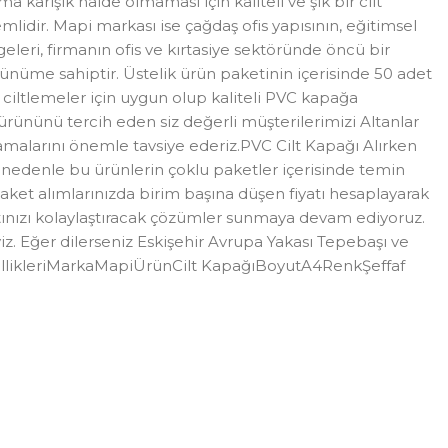
 karışık halde olmaması için kaliteli ve şık bir cilt
mlidir. Mapi markası ise çağdaş ofis yapısının, eğitimsel
geleri, firmanın ofis ve kırtasiye sektöründe öncü bir
rünüme sahiptir. Üstelik ürün paketinin içerisinde 50 adet
 ciltlemeler için uygun olup kaliteli PVC kapağa
rününü tercih eden siz değerli müşterilerimizi Altanlar
mamalarını önemle tavsiye ederiz.PVC Cilt Kapağı Alırken
u nedenle bu ürünlerin çoklu paketler içerisinde temin
paket alımlarınızda birim başına düşen fiyatı hesaplayarak
yatınızı kolaylaştıracak çözümler sunmaya devam ediyoruz.
z. Eğer dilerseniz Eskişehir Avrupa Yakası Tepebaşı ve
ÖzellikleriMarkaMapiÜrünCilt KapağıBoyutA4RenkŞeffaf