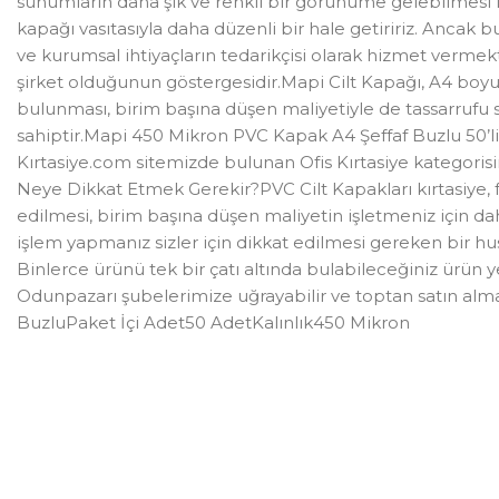
sunumların daha şık ve renkli bir görünüme gelebilmesi için
kapağı vasıtasıyla daha düzenli bir hale getiririz. Ancak b
ve kurumsal ihtiyaçların tedarikçisi olarak hizmet vermekte
şirket olduğunun göstergesidir.Mapi Cilt Kapağı, A4 boyut
bulunması, birim başına düşen maliyetiyle de tassarrufu s
sahiptir.Mapi 450 Mikron PVC Kapak A4 Şeffaf Buzlu 50’li
Kırtasiye.com sitemizde bulunan Ofis Kırtasiye kategorisi
Neye Dikkat Etmek Gerekir?PVC Cilt Kapakları kırtasiye, f
edilmesi, birim başına düşen maliyetin işletmeniz için da
işlem yapmanız sizler için dikkat edilmesi gereken bir hu
Binlerce ürünü tek bir çatı altında bulabileceğiniz ürün
Odunpazarı şubelerimize uğrayabilir ve toptan satın alm
BuzluPaket İçi Adet50 AdetKalınlık450 Mikron