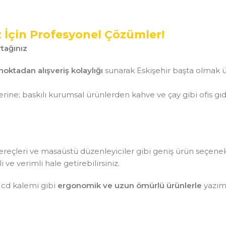
z İçin Profesyonel Çözümler!
tağınız
noktadan alışveriş kolaylığı
sunarak Eskişehir başta olmak ü
ine; baskılı kurumsal ürünlerden kahve ve çay gibi ofis gı
aç gereçleri ve masaüstü düzenleyiciler gibi geniş ürün seçen
ve verimli hale getirebilirsiniz.
 cd kalemi gibi
ergonomik ve uzun ömürlü ürünlerle
yazım 