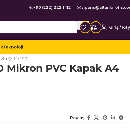
+90 (222) 222 1 112
siparis@altanlarofis.c
Giriş / Kay
ak
Teknoloji
nlama
Cilt Kapakları
u Şeffaf 50’li
50 Mikron PVC Kapak A4
Paylaş: