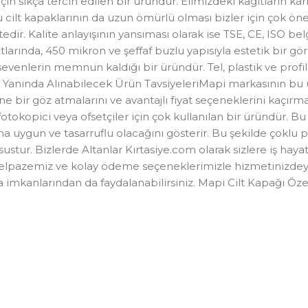
 sıkça tercih edilen bir üründür. Elimizdeki kağıtların karma
u cilt kapaklarının da uzun ömürlü olması bizler için çok öne
dir. Kalite anlayışının yansıması olarak ise TSE, CE, ISO bel
larında, 450 mikron ve şeffaf buzlu yapısıyla estetik bir gö
evenlerin memnun kaldığı bir üründür. Tel, plastik ve profil
 Yanında Alınabilecek Ürün TavsiyeleriMapi markasının bu ü
ne bir göz atmalarını ve avantajlı fiyat seçeneklerini kaçır
otokopici veya ofsetçiler için çok kullanılan bir üründür. B
ha uygun ve tasarruflu olacağını gösterir. Bu şekilde çoklu 
sustur. Bizlerde Altanlar Kırtasiye.com olarak sizlere iş ha
 yelpazemiz ve kolay ödeme seçeneklerimizle hizmetinizdeyi
a imkanlarından da faydalanabilirsiniz. Mapi Cilt Kapağı 