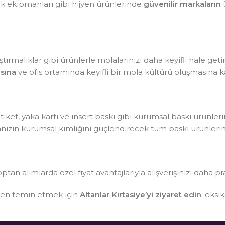
lik ekipmanları gibi hijyen ürünlerinde
güvenilir markaların
ü
tırmalıklar gibi ürünlerle molalarınızı daha keyifli hale getir
sına
ve ofis ortamında keyifli bir mola kültürü oluşmasına ka
, etiket, yaka kartı ve insert baskı gibi kurumsal baskı ürünle
kanızın kurumsal kimliğini güçlendirecek tüm baskı ürünlerin
optan alımlarda özel fiyat avantajlarıyla alışverişinizi daha pr
sten temin etmek için
Altanlar Kırtasiye’yi ziyaret edin
; eksi