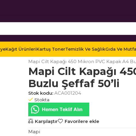
iye
Kağıt Ürünleri
Kartuş Toner
Temizlik Ve Sağlık
Gıda Ve Mutf
Ana Sayfa
Mağaza
Ofis Kırtasiye
Sunum ve Pla
Mapi Cilt Kapağı 450 Mikron PVC Kapak A4 Buzl
Mapi Cilt Kapağı 4
Buzlu Şeffaf 50’li
Stok kodu:
ACA001204
Stokta
Hemen Teklif Alın
Karşılaştır
Favorilere ekle
Mapi