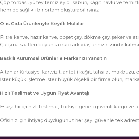
Çöp torbası, yüzey temizleyici, sabun, kâğıt havlu ve temiz
hem de sağlıklı bir ortam oluşturabilirsiniz.
Ofis Gıda Ürünleriyle Keyifli Molalar
Filtre kahve, hazır kahve, poşet çay, dökme çay, şeker ve atış
Çalışma saatleri boyunca ekip arkadaşlarınızın
zinde kalma
Baskılı Kurumsal Ürünlerle Markanızı Yansıtın
Altanlar Kırtasiye; kartvizit, antetli kağıt, tahsilat makbuzu
İster küçük işletme ister büyük ölçekli bir firma olun, mar
Hızlı Teslimat ve Uygun Fiyat Avantajı
Eskişehir içi hızlı teslimat, Türkiye geneli güvenli kargo ve t
Ofisiniz için ihtiyaç duyduğunuz her şeyi güvenle tek adre