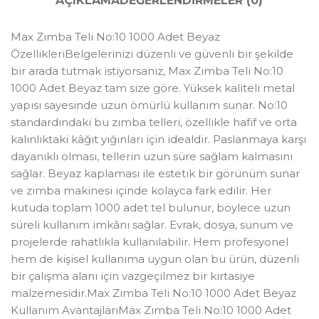
AÇIKLAMA
DEĞERLENDIRMELER (0)
Max Zımba Teli No:10 1000 Adet Beyaz
ÖzellikleriBelgelerinizi düzenli ve güvenli bir şekilde
bir arada tutmak istiyorsanız, Max Zımba Teli No:10
1000 Adet Beyaz tam size göre. Yüksek kaliteli metal
yapısı sayesinde uzun ömürlü kullanım sunar. No:10
standardındaki bu zımba telleri, özellikle hafif ve orta
kalınlıktaki kâğıt yığınları için idealdir. Paslanmaya karşı
dayanıklı olması, tellerin uzun süre sağlam kalmasını
sağlar. Beyaz kaplaması ile estetik bir görünüm sunar
ve zımba makinesi içinde kolayca fark edilir. Her
kutuda toplam 1000 adet tel bulunur, böylece uzun
süreli kullanım imkânı sağlar. Evrak, dosya, sunum ve
projelerde rahatlıkla kullanılabilir. Hem profesyonel
hem de kişisel kullanıma uygun olan bu ürün, düzenli
bir çalışma alanı için vazgeçilmez bir kırtasiye
malzemesidir.Max Zımba Teli No:10 1000 Adet Beyaz
Kullanım AvantajlarıMax Zımba Teli No:10 1000 Adet