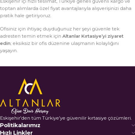
Eskişehir içi hızlı teslimat, Türkiye geneli güvenli kargo ve
toptan alımlarda özel fiyat avantajlarıyla alışverişinizi daha
pratik hale getiriyoruz.
Ofisiniz için ihtiyaç duyduğunuz her şeyi güvenle tek
adresten temin etmek için
Altanlar Kırtasiye’yi ziyaret
edin
; eksiksiz bir ofis düzenine ulaşmanın kolaylığını
yaşayın.
Eskişehir’den tüm Türkiye’ye güvenilir kırtasiye çözümleri.
Politikalarımız
Hızlı Linkler