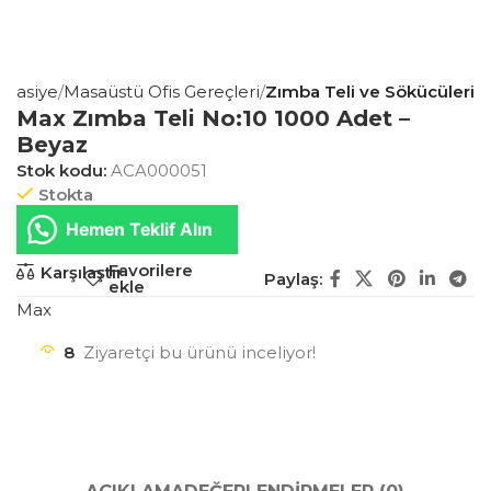
ırtasiye
Masaüstü Ofis Gereçleri
Zımba Teli ve Sökücüleri
Max Zımba Teli No:10 1000 Adet –
Beyaz
Stok kodu:
ACA000051
Stokta
Hemen Teklif Alın
Favorilere
Karşılaştır
Paylaş:
ekle
Max
8
Ziyaretçi bu ürünü inceliyor!