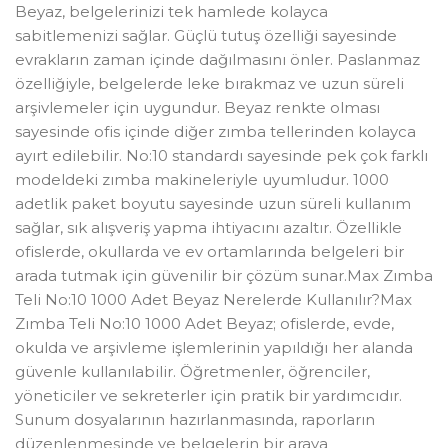
Beyaz, belgelerinizi tek hamlede kolayca
sabitlemenizi sağlar. Güçlü tutuş özelliği sayesinde
evrakların zaman içinde dağılmasını önler. Paslanmaz
özelliğiyle, belgelerde leke bırakmaz ve uzun süreli
arşivlemeler için uygundur. Beyaz renkte olması
sayesinde ofis içinde diğer zımba tellerinden kolayca
ayırt edilebilir. No:10 standardı sayesinde pek çok farklı
modeldeki zımba makineleriyle uyumludur. 1000
adetlik paket boyutu sayesinde uzun süreli kullanım
sağlar, sık alışveriş yapma ihtiyacını azaltır. Özellikle
ofislerde, okullarda ve ev ortamlarında belgeleri bir
arada tutmak için güvenilir bir çözüm sunar.Max Zımba
Teli No:10 1000 Adet Beyaz Nerelerde Kullanılır?Max
Zımba Teli No:10 1000 Adet Beyaz; ofislerde, evde,
okulda ve arşivleme işlemlerinin yapıldığı her alanda
güvenle kullanılabilir. Öğretmenler, öğrenciler,
yöneticiler ve sekreterler için pratik bir yardımcıdır.
Sunum dosyalarının hazırlanmasında, raporların
düzenlenmesinde ve belgelerin bir araya