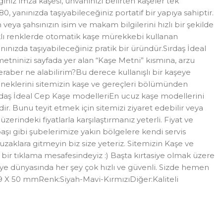
ğiniz imza kaşesi, unvanınızı belirten kaşeler tek
, yanınızda taşıyabileceğiniz portatif bir yapıya sahiptir.
 veya şahsınızın isim ve makam bilgilerini hızlı bir şekilde
rklı renklerde otomatik kaşe mürekkebi kullanan
nızda taşıyabileceğiniz pratik bir üründür.Sırdaş İdeal
etninizi sayfada yer alan “Kaşe Metni” kısmına, arzu
 beraber ne alabilirim?Bu derece kullanışlı bir kaşeye
çeneklerini sitemizin kaşe ve gereçleri bölümünden
 Sırdaş İdeal Cep Kaşe modelleriEn ucuz kaşe modellerini
dir. Bunu teyit etmek için sitemizi ziyaret edebilir veya
zerindeki fiyatlarla karşılaştırmanız yeterli. Fiyat ve
başı gibi şubelerimize yakın bölgelere kendi servis
 uzaklara gitmeyin biz size yeteriz. Sitemizin Kaşe ve
e bir tıklama mesafesindeyiz :) Başta kırtasiye olmak üzere
tasiye dünyasında her şey çok hızlı ve güvenli. Sizde hemen
19 X 50 mmRenk:Siyah-Mavi-KırmızıDiğer:Kaliteli