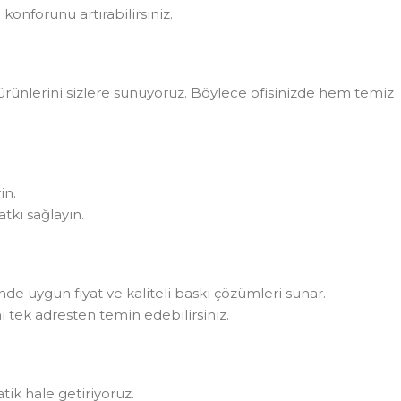
konforunu artırabilirsiniz.
rünlerini sizlere sunuyoruz. Böylece ofisinizde hem temiz
in.
tkı sağlayın.
rinde uygun fiyat ve kaliteli baskı çözümleri sunar.
i tek adresten temin edebilirsiniz.
atik hale getiriyoruz.