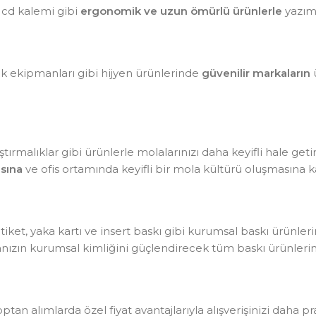
 cd kalemi gibi
ergonomik ve uzun ömürlü ürünlerle
yazım 
lik ekipmanları gibi hijyen ürünlerinde
güvenilir markaların
ü
tırmalıklar gibi ürünlerle molalarınızı daha keyifli hale getir
sına
ve ofis ortamında keyifli bir mola kültürü oluşmasına ka
, etiket, yaka kartı ve insert baskı gibi kurumsal baskı ürünle
kanızın kurumsal kimliğini güçlendirecek tüm baskı ürünlerin
optan alımlarda özel fiyat avantajlarıyla alışverişinizi daha pr