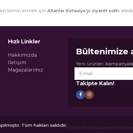
sten temin etmek için
Altanlar Kırtasiye’yi ziyaret edin
; eksi
Hızlı Linkler
Bültenimize 
Hakkımızda
İletişim
Yeni ürünler, kampanyalar
Mağazalarımız
Takipte Kalın!
pılmıştır. Tüm hakları saklıdır.
Gizlilik Politikası
Çerez Politikas