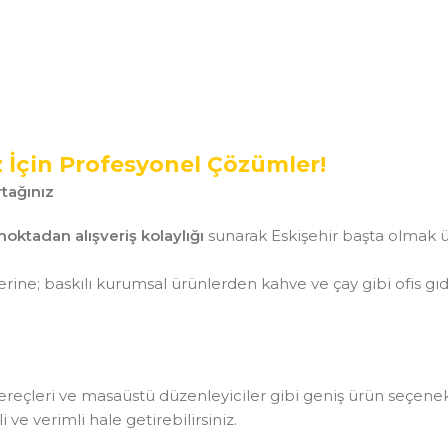
z İçin Profesyonel Çözümler!
tağınız
noktadan alışveriş kolaylığı
sunarak Eskişehir başta olmak ü
ine; baskılı kurumsal ürünlerden kahve ve çay gibi ofis gı
aç gereçleri ve masaüstü düzenleyiciler gibi geniş ürün seçen
ve verimli hale getirebilirsiniz.