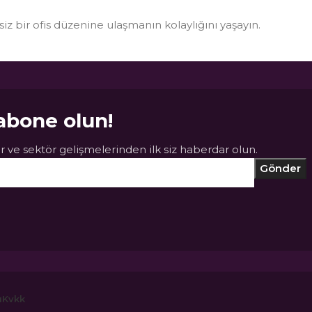
ksiz bir ofis düzenine ulaşmanın kolaylığını yaşayın.
abone olun!
 ve sektör gelişmelerinden ilk siz haberdar olun.
ı
Kvkk