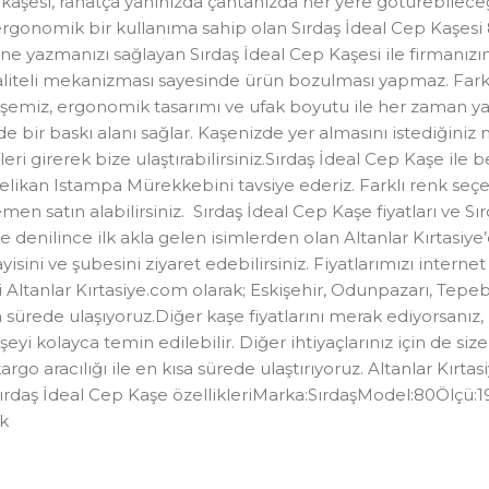
ih kaşesi, rahatça yanınızda çantanızda her yere götürebilece
ergonomik bir kullanıma sahip olan Sırdaş İdeal Cep Kaşesi 80
ine yazmanızı sağlayan Sırdaş İdeal Cep Kaşesi ile firmanızın
 Kaliteli mekanizması sayesinde ürün bozulması yapmaz. Fa
emiz, ergonomik tasarımı ve ufak boyutu ile her zaman yanı
ir baskı alanı sağlar. Kaşenizde yer almasını istediğiniz m
leri girerek bize ulaştırabilirsiniz.Sırdaş İdeal Cep Kaşe ile
 Pelikan Istampa Mürekkebini tavsiye ederiz. Farklı renk se
emen satın alabilirsiniz. Sırdaş İdeal Cep Kaşe fiyatları ve
e denilince ilk akla gelen isimlerden olan Altanlar Kırtasiye’
ini ve şubesini ziyaret edebilirsiniz. Fiyatlarımızı internet ü
si Altanlar Kırtasiye.com olarak; Eskişehir, Odunpazarı, Tepe
a sürede ulaşıyoruz.Diğer kaşe fiyatlarını merak ediyorsanız,
eyi kolayca temin edilebilir. Diğer ihtiyaçlarınız için de siz
kargo aracılığı ile en kısa sürede ulaştırıyoruz. Altanlar Kır
.Sırdaş İdeal Cep Kaşe özellikleriMarka:SırdaşModel:80Ölçü:
ik