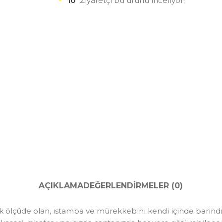
10
Ziyaretçi bu ürünü inceliyor!
AÇIKLAMA
DEĞERLENDIRMELER (0)
 ölçüde olan, ıstamba ve mürekkebini kendi içinde barındır