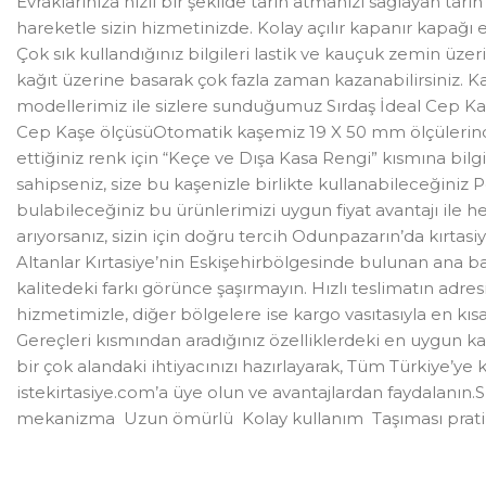
Evraklarınıza hızlı bir şekilde tarih atmanızı sağlayan tar
hareketle sizin hizmetinizde. Kolay açılır kapanır kapağı 
Çok sık kullandığınız bilgileri lastik ve kauçuk zemin üzer
kağıt üzerine basarak çok fazla zaman kazanabilirsiniz.
modellerimiz ile sizlere sunduğumuz Sırdaş İdeal Cep Kaş
Cep Kaşe ölçüsüOtomatik kaşemiz 19 X 50 mm ölçülerinde b
ettiğiniz renk için “Keçe ve Dışa Kasa Rengi” kısmına bilgi
sahipseniz, size bu kaşenizle birlikte kullanabileceğiniz
bulabileceğiniz bu ürünlerimizi uygun fiyat avantajı ile h
arıyorsanız, sizin için doğru tercih Odunpazarın’da kırtasiy
Altanlar Kırtasiye’nin Eskişehirbölgesinde bulunan ana bayis
kalitedeki farkı görünce şaşırmayın. Hızlı teslimatın adre
hizmetimizle, diğer bölgelere ise kargo vasıtasıyla en kıs
Gereçleri kısmından aradığınız özelliklerdeki en uygun kaş
bir çok alandaki ihtiyacınızı hazırlayarak, Tüm Türkiye’ye 
istekirtasiye.com’a üye olun ve avantajlardan faydalanın
mekanizma Uzun ömürlü Kolay kullanım Taşıması prat