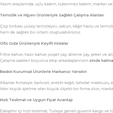
Yazım araçlarında; uçlu kalem, tükenmez kalem, marker ve
Temizlik ve Hijyen Ürünleriyle Sağlıklı Çalışma Alanları
Çöp torbası, yüzey temizleyici, sabun, kâğıt havlu ve temiz
hem de sağlıklı bir ortam oluşturabilirsiniz.
Ofis Gıda Ürünleriyle Keyifli Molalar
Filtre kahve, hazır kahve, poşet çay, dökme çay, şeker ve atış
Çalışma saatleri boyunca ekip arkadaşlarınızın
zinde kalma
Baskılı Kurumsal Ürünlerle Markanızı Yansıtın
Altanlar Kırtasiye; kartvizit, antetli kağıt, tahsilat makbuzu
İster küçük işletme ister büyük ölçekli bir firma olun, mar
Hızlı Teslimat ve Uygun Fiyat Avantajı
Eskişehir içi hızlı teslimat, Türkiye geneli güvenli kargo ve t