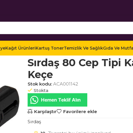
iye
Kağıt Ürünleri
Kartuş Toner
Temizlik Ve Sağlık
Gıda Ve Mutf
Ana Sayfa
Mağaza
Ofis Kırtasiye
Kaşe ve Gereç
Sırdaş 80 Cep Tipi 
Keçe
Stok kodu:
ACA001142
Stokta
Hemen Teklif Alın
Karşılaştır
Favorilere ekle
Sirdaş