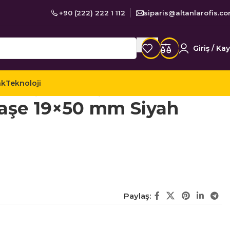
+90 (222) 222 1 112
siparis@altanlarofis.c
Giriş / Kay
ak
Teknoloji
leri
Sırdaş 80 Cep Tipi Kaşe 19×50 mm Siyah Keçe
Kaşe 19×50 mm Siyah
Paylaş: