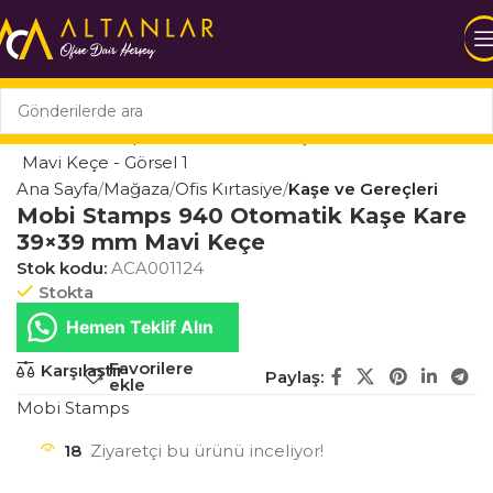
Ana Sayfa
Mağaza
Ofis Kırtasiye
Kaşe ve Gereçleri
Mobi Stamps 940 Otomatik Kaşe Kare
39×39 mm Mavi Keçe
Stok kodu:
ACA001124
Stokta
Hemen Teklif Alın
Favorilere
Karşılaştır
Paylaş:
ekle
Mobi Stamps
18
Ziyaretçi bu ürünü inceliyor!