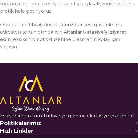
toptan alımlarda özel fiyat avantajlarıyla alışverişinizi daha
pratik hale getiriyoruz.
Ofisiniz için ihtiyaç duyduğunuz her şeyi güvenle tek
adresten temin etmek için
Altanlar Kırtasiye’yi ziyaret
edin
; eksiksiz bir ofis düzenine ulaşmanın kolaylığını
yaşayın.
Eskişehir’den tüm Türkiye’ye güvenilir kırtasiye çözümleri.
Politikalarımız
Hızlı Linkler