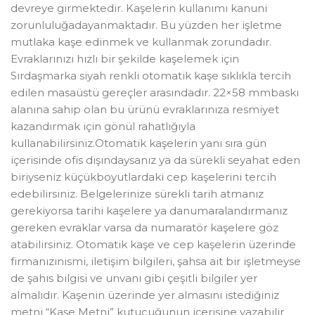
devreye girmektedir. Kaşelerin kullanımı kanuni
zorunluluğadayanmaktadır. Bu yüzden her işletme
mutlaka kaşe edinmek ve kullanmak zorundadır.
Evraklarınızı hızlı bir şekilde kaşelemek için
Sırdaşmarka siyah renkli otomatik kaşe sıklıkla tercih
edilen masaüstü gereçler arasındadır. 22×58 mmbaskı
alanına sahip olan bu ürünü evraklarınıza resmiyet
kazandırmak için gönül rahatlığıyla
kullanabilirsiniz.Otomatik kaşelerin yanı sıra gün
içerisinde ofis dışındaysanız ya da sürekli seyahat eden
biriyseniz küçükboyutlardaki cep kaşelerini tercih
edebilirsiniz. Belgelerinize sürekli tarih atmanız
gerekiyorsa tarihi kaşelere ya danumaralandırmanız
gereken evraklar varsa da numaratör kaşelere göz
atabilirsiniz. Otomatik kaşe ve cep kaşelerin üzerinde
firmanızınismi, iletişim bilgileri, şahsa ait bir işletmeyse
de şahıs bilgisi ve unvanı gibi çeşitli bilgiler yer
almalıdır. Kaşenin üzerinde yer almasını istediğiniz
metni “Kaşe Metni” kutucuğunun içerisine yazabilir