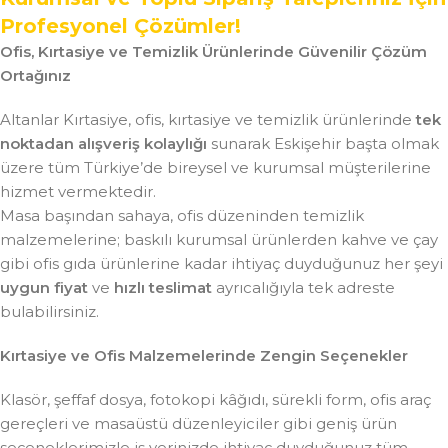
Profesyonel Çözümler!
Ofis, Kırtasiye ve Temizlik Ürünlerinde Güvenilir Çözüm
Ortağınız
Altanlar Kırtasiye, ofis, kırtasiye ve temizlik ürünlerinde
tek
noktadan alışveriş kolaylığı
sunarak Eskişehir başta olmak
üzere tüm Türkiye’de bireysel ve kurumsal müşterilerine
hizmet vermektedir.
Masa başından sahaya, ofis düzeninden temizlik
malzemelerine; baskılı kurumsal ürünlerden kahve ve çay
gibi ofis gıda ürünlerine kadar ihtiyaç duyduğunuz her şeyi
uygun fiyat
ve
hızlı teslimat
ayrıcalığıyla tek adreste
bulabilirsiniz.
Kırtasiye ve Ofis Malzemelerinde Zengin Seçenekler
Klasör, şeffaf dosya, fotokopi kâğıdı, sürekli form, ofis araç
gereçleri ve masaüstü düzenleyiciler gibi geniş ürün
seçeneklerimizle iş yerinizde ihtiyaç duyduğunuz tüm