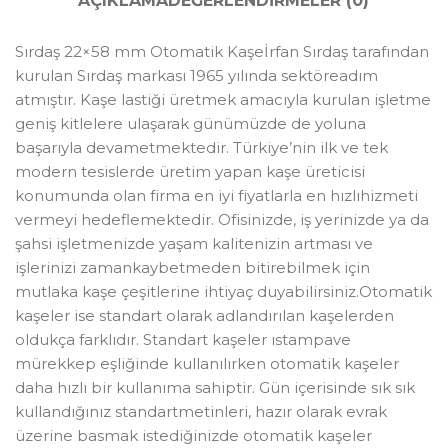
AÇIKLAMA
DEĞERLENDIRMELER (0)
Sırdaş 22×58 mm Otomatik Kaşeİrfan Sırdaş tarafından
kurulan Sırdaş markası 1965 yılında sektöreadım
atmıştır. Kaşe lastiği üretmek amacıyla kurulan işletme
geniş kitlelere ulaşarak günümüzde de yoluna
başarıyla devametmektedir. Türkiye’nin ilk ve tek
modern tesislerde üretim yapan kaşe üreticisi
konumunda olan firma en iyi fiyatlarla en hızlıhizmeti
vermeyi hedeflemektedir. Ofisinizde, iş yerinizde ya da
şahsi işletmenizde yaşam kalitenizin artması ve
işlerinizi zamankaybetmeden bitirebilmek için
mutlaka kaşe çeşitlerine ihtiyaç duyabilirsiniz.Otomatik
kaşeler ise standart olarak adlandırılan kaşelerden
oldukça farklıdır. Standart kaşeler ıstampave
mürekkep eşliğinde kullanılırken otomatik kaşeler
daha hızlı bir kullanıma sahiptir. Gün içerisinde sık sık
kullandığınız standartmetinleri, hazır olarak evrak
üzerine basmak istediğinizde otomatik kaşeler