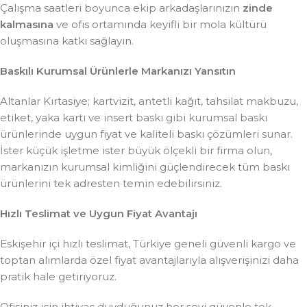
Çalışma saatleri boyunca ekip arkadaşlarınızın
zinde
kalmasına
ve ofis ortamında keyifli bir mola kültürü
oluşmasına katkı sağlayın.
Baskılı Kurumsal Ürünlerle Markanızı Yansıtın
Altanlar Kırtasiye; kartvizit, antetli kağıt, tahsilat makbuzu,
etiket, yaka kartı ve insert baskı gibi kurumsal baskı
ürünlerinde uygun fiyat ve kaliteli baskı çözümleri sunar.
İster küçük işletme ister büyük ölçekli bir firma olun,
markanızın kurumsal kimliğini güçlendirecek tüm baskı
ürünlerini tek adresten temin edebilirsiniz.
Hızlı Teslimat ve Uygun Fiyat Avantajı
Eskişehir içi hızlı teslimat, Türkiye geneli güvenli kargo ve
toptan alımlarda özel fiyat avantajlarıyla alışverişinizi daha
pratik hale getiriyoruz.
Ofisiniz için ihtiyaç duyduğunuz her şeyi güvenle tek