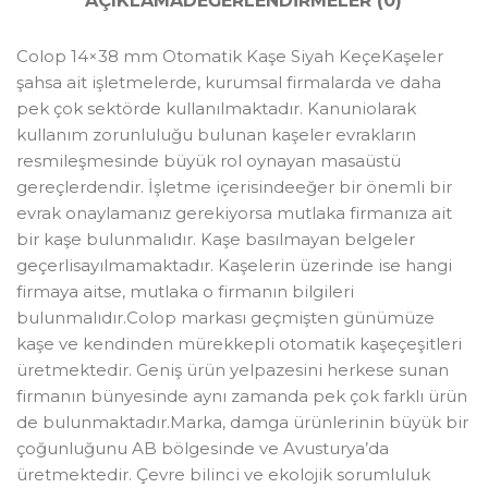
AÇIKLAMA
DEĞERLENDIRMELER (0)
Colop 14×38 mm Otomatik Kaşe Siyah KeçeKaşeler
şahsa ait işletmelerde, kurumsal firmalarda ve daha
pek çok sektörde kullanılmaktadır. Kanuniolarak
kullanım zorunluluğu bulunan kaşeler evrakların
resmileşmesinde büyük rol oynayan masaüstü
gereçlerdendir. İşletme içerisindeeğer bir önemli bir
evrak onaylamanız gerekiyorsa mutlaka firmanıza ait
bir kaşe bulunmalıdır. Kaşe basılmayan belgeler
geçerlisayılmamaktadır. Kaşelerin üzerinde ise hangi
firmaya aitse, mutlaka o firmanın bilgileri
bulunmalıdır.Colop markası geçmişten günümüze
kaşe ve kendinden mürekkepli otomatik kaşeçeşitleri
üretmektedir. Geniş ürün yelpazesini herkese sunan
firmanın bünyesinde aynı zamanda pek çok farklı ürün
de bulunmaktadır.Marka, damga ürünlerinin büyük bir
çoğunluğunu AB bölgesinde ve Avusturya’da
üretmektedir. Çevre bilinci ve ekolojik sorumluluk