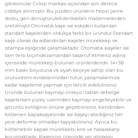
gibikonular Colop markası açısından son derece
ciddiye alınmıştır. Bu yüzden ürünlerin hepsi çevre
dostu, geri dönüştürülebilenkaliteli malzemelerden
üretilmiştir.Otomatik kaşe ise eskiden kullanılan
standart kaşelerden oldukça farklı bir üründür.Standart
kaşe olarak da adlandırılan kaşeler mürekkep ve
ıstampa eşliğinde çalışmaktadır. Otomatik kaşeler ise
tam tersi biçimdezamandan tasarruf etmeniz adına
içerisinde mürekkep bulunan ürünlerdendir. 14×38
mm baskı boyutuna ve siyah keçeye sahip olan bu
ürünüresmi evraklarınızdan tutun yazışmalarınıza
kadar kaşeleme yapmak için tercih edebilirsiniz.
Üründe bulunan kaymayı önleyici taban ilebelge
kaşelerken yüzey üzerinden kaymayı engelleyebilir ve
görüntü kirliliğinin önüne geçebilirsiniz. Kendinden
kilitlenen kapaksayesinde ise kaşeyi istediğiniz her
yere deforme olmadan taşıyabilirsiniz. Ayrıca bu
kilitlenebilir kapak mürekkebi kire ve hasarakarşı
korumaktadır. Kaşenizin üzerinde yer almasını