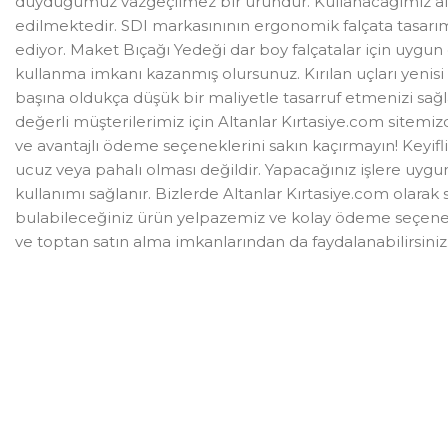
duyduğumuz vazgeçilmez bir üründür. Kullanacağımız alan
edilmektedir. SDI markasınının ergonomik falçata tasarım
ediyor. Maket Bıçağı Yedeği dar boy falçatalar için uyg
kullanma imkanı kazanmış olursunuz. Kırılan uçları yenisi 
başına oldukça düşük bir maliyetle tasarruf etmenizi sağl
değerli müşterilerimiz için Altanlar Kırtasiye.com sitemi
ve avantajlı ödeme seçeneklerini sakın kaçırmayın! Keyifl
ucuz veya pahalı olması değildir. Yapacağınız işlere uyg
kullanımı sağlanır. Bizlerde Altanlar Kırtasiye.com olarak
bulabileceğiniz ürün yelpazemiz ve kolay ödeme seçenekl
ve toptan satın alma imkanlarından da faydalanabilirsi