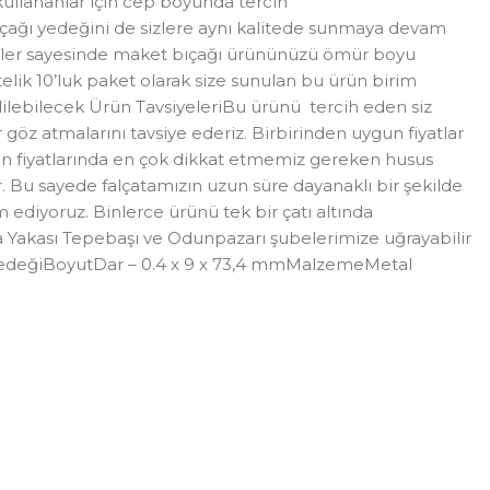
ullananlar için cep boyunda tercih
bıçağı yedeğini de sizlere aynı kalitede sunmaya devam
ürünler sayesinde maket bıçağı ürününüzü ömür boyu
telik 10’luk paket olarak size sunulan bu ürün birim
Edilebilecek Ürün TavsiyeleriBu ürünü tercih eden siz
öz atmalarını tavsiye ederiz. Birbirinden uygun fiyatlar
ırken fiyatlarında en çok dikkat etmemiz gereken husus
 Bu sayede falçatamızın uzun süre dayanaklı bir şekilde
m ediyoruz. Binlerce ürünü tek bir çatı altında
a Yakası Tepebaşı ve Odunpazarı şubelerimize uğrayabilir
ğı YedeğiBoyutDar – 0.4 x 9 x 73,4 mmMalzemeMetal