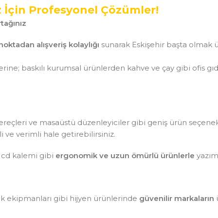
z İçin Profesyonel Çözümler!
tağınız
noktadan alışveriş kolaylığı
sunarak Eskişehir başta olmak ü
ine; baskılı kurumsal ürünlerden kahve ve çay gibi ofis gı
aç gereçleri ve masaüstü düzenleyiciler gibi geniş ürün seçen
ve verimli hale getirebilirsiniz.
 cd kalemi gibi
ergonomik ve uzun ömürlü ürünlerle
yazım 
lik ekipmanları gibi hijyen ürünlerinde
güvenilir markaların
ü