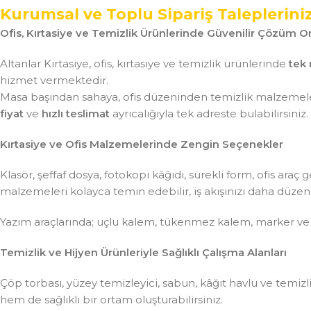
Kurumsal ve Toplu Sipariş Taleplerini
Ofis, Kırtasiye ve Temizlik Ürünlerinde Güvenilir Çözüm Or
Altanlar Kırtasiye, ofis, kırtasiye ve temizlik ürünlerinde
tek 
hizmet vermektedir.
Masa başından sahaya, ofis düzeninden temizlik malzemeler
fiyat
ve
hızlı teslimat
ayrıcalığıyla tek adreste bulabilirsiniz.
Kırtasiye ve Ofis Malzemelerinde Zengin Seçenekler
Klasör, şeffaf dosya, fotokopi kâğıdı, sürekli form, ofis ar
malzemeleri kolayca temin edebilir, iş akışınızı daha düzenli 
Yazım araçlarında; uçlu kalem, tükenmez kalem, marker ve
Temizlik ve Hijyen Ürünleriyle Sağlıklı Çalışma Alanları
Çöp torbası, yüzey temizleyici, sabun, kâğıt havlu ve temiz
hem de sağlıklı bir ortam oluşturabilirsiniz.