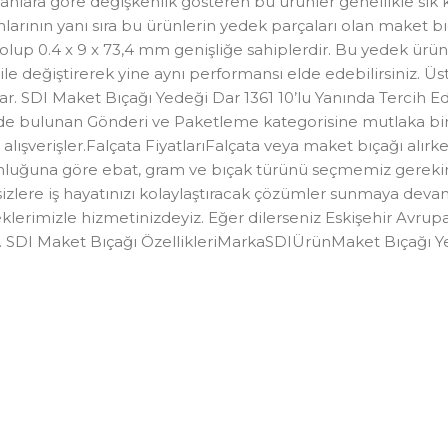
lara göre değişkenlik gösteren bu ürünler genellikle sık k
larının yanı sıra bu ürünlerin yedek parçaları olan maket 
un olup 0.4 x 9 x 73,4 mm genişliğe sahiplerdir. Bu yedek 
ile değiştirerek yine aynı performansı elde edebilirsiniz. Üs
ar. SDI Maket Bıçağı Yedeği Dar 1361 10’lu Yanında Tercih 
zde bulunan Gönderi ve Paketleme kategorisine mutlaka bir g
i alışverişler.Falçata FiyatlarıFalçata veya maket bıçağı al
unluğuna göre ebat, gram ve bıçak türünü seçmemiz gerekir.
 sizlere iş hayatınızı kolaylaştıracak çözümler sunmaya deva
erimizle hizmetinizdeyiz. Eğer dilerseniz Eskişehir Avrup
niz. SDI Maket Bıçağı ÖzellikleriMarkaSDIÜrünMaket Bıça