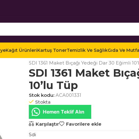
iye
Kağıt Ürünleri
Kartuş Toner
Temizlik Ve Sağlık
Gıda Ve Mutf
Ana Sayfa
Mağaza
Ofis Kırtasiye
Gönderi ve P
SDI 1361 Maket Bıçağı Yedeği Dar 30 Eğimli 10’
SDI 1361 Maket Bıça
10’lu Tüp
Stok kodu:
ACA001331
Stokta
Hemen Teklif Alın
Karşılaştır
Favorilere ekle
Sdi