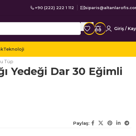
+90 (222) 222 1 112
siparis@altanlarofis.c
Giriş / Kay
ak
Teknoloji
aketleme
Maket Bıçağı Yedekleri
lu Tüp
ğı Yedeği Dar 30 Eğimli
Paylaş: