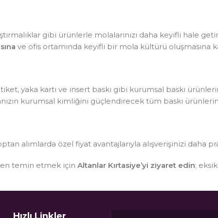
tırmalıklar gibi ürünlerle molalarınızı daha keyifli hale getir
sına
ve ofis ortamında keyifli bir mola kültürü oluşmasına ka
, etiket, yaka kartı ve insert baskı gibi kurumsal baskı ürünle
kanızın kurumsal kimliğini güçlendirecek tüm baskı ürünlerin
optan alımlarda özel fiyat avantajlarıyla alışverişinizi daha pr
sten temin etmek için
Altanlar Kırtasiye’yi ziyaret edin
; eksi
Hızlı Linkler