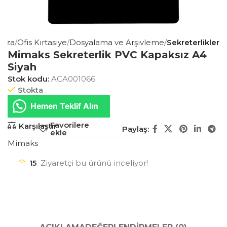
aza
Ofis Kırtasiye
Dosyalama ve Arşivleme
Sekreterlikler
Mimaks Sekreterlik PVC Kapaksız A4
Siyah
Stok kodu:
ACA001066
Stokta
Hemen Teklif Alın
Favorilere
Karşılaştır
Paylaş:
ekle
Mimaks
15
Ziyaretçi bu ürünü inceliyor!