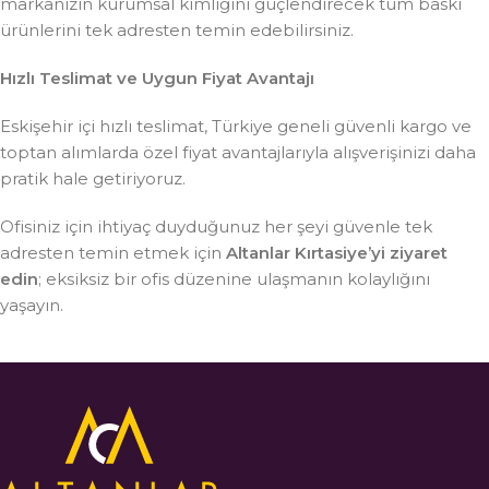
markanızın kurumsal kimliğini güçlendirecek tüm baskı
ürünlerini tek adresten temin edebilirsiniz.
Hızlı Teslimat ve Uygun Fiyat Avantajı
Eskişehir içi hızlı teslimat, Türkiye geneli güvenli kargo ve
toptan alımlarda özel fiyat avantajlarıyla alışverişinizi daha
pratik hale getiriyoruz.
Ofisiniz için ihtiyaç duyduğunuz her şeyi güvenle tek
adresten temin etmek için
Altanlar Kırtasiye’yi ziyaret
edin
; eksiksiz bir ofis düzenine ulaşmanın kolaylığını
yaşayın.