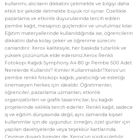
kullanımı, alıcıların dikkatini çekmekte ve bilgiyi daha
etkili bir şekilde iletmekte büyük rol oynar. Özellikle
pazarlama ve etkinlik duyurularında tercih edilen
pembe kağıt, mesajınızı güçlendirir ve unutulmaz kılar.
Eğitim materyallerinde kullanıldığında ise, öğrencilerin
dikkatini daha kolay çeker ve öğrenme sürecini
canlandırır. Xerox kalitesiyle, her baskıda tutarlılık ve
yüksek çözünürlük elde edersiniz.Xerox Renkli
Fotokopi Kağıdı Symphony A4 80 gr Pembe 500 Adet
Nerelerde Kullanılır? Kimler Kullanmalıdır?Xerox’un
pembe renkli fotokopi kağıdı, yaratıcılığı ve estetiği
önemseyen herkes için idealdir. Öğretmenler,
öğrenciler, pazarlama uzmanları, etkinlik
organizatörleri ve grafik tasarımcılar, bu kağıdı
projelerinde sıklıkla tercih ederler. Renkli kağıt, sadece
iş ve eğitim dünyasında değil, aynı zamanda kişisel
kullanımlar için de uygundur; örneğin, özel günler için
yapılan davetiyelerde veya teşekkür kartlarında.
Çevreye duyarlı bireyler de, Xerox’un sürdürülebilir