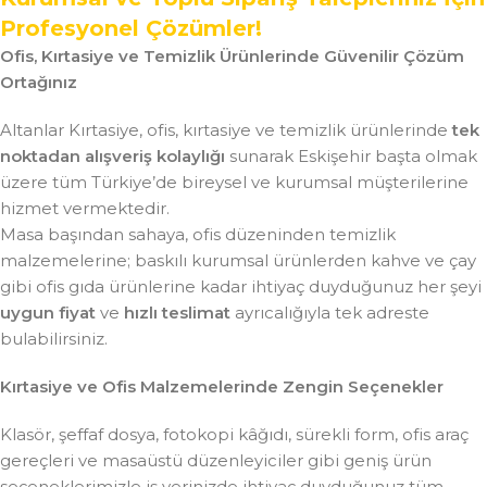
Profesyonel Çözümler!
Ofis, Kırtasiye ve Temizlik Ürünlerinde Güvenilir Çözüm
Ortağınız
Altanlar Kırtasiye, ofis, kırtasiye ve temizlik ürünlerinde
tek
noktadan alışveriş kolaylığı
sunarak Eskişehir başta olmak
üzere tüm Türkiye’de bireysel ve kurumsal müşterilerine
hizmet vermektedir.
Masa başından sahaya, ofis düzeninden temizlik
malzemelerine; baskılı kurumsal ürünlerden kahve ve çay
gibi ofis gıda ürünlerine kadar ihtiyaç duyduğunuz her şeyi
uygun fiyat
ve
hızlı teslimat
ayrıcalığıyla tek adreste
bulabilirsiniz.
Kırtasiye ve Ofis Malzemelerinde Zengin Seçenekler
Klasör, şeffaf dosya, fotokopi kâğıdı, sürekli form, ofis araç
gereçleri ve masaüstü düzenleyiciler gibi geniş ürün
seçeneklerimizle iş yerinizde ihtiyaç duyduğunuz tüm