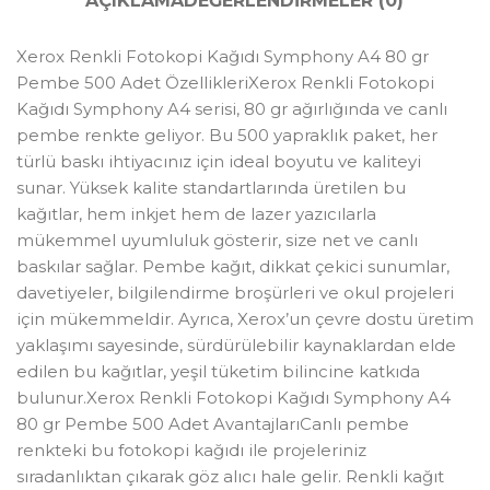
AÇIKLAMA
DEĞERLENDIRMELER (0)
Xerox Renkli Fotokopi Kağıdı Symphony A4 80 gr
Pembe 500 Adet ÖzellikleriXerox Renkli Fotokopi
Kağıdı Symphony A4 serisi, 80 gr ağırlığında ve canlı
pembe renkte geliyor. Bu 500 yapraklık paket, her
türlü baskı ihtiyacınız için ideal boyutu ve kaliteyi
sunar. Yüksek kalite standartlarında üretilen bu
kağıtlar, hem inkjet hem de lazer yazıcılarla
mükemmel uyumluluk gösterir, size net ve canlı
baskılar sağlar. Pembe kağıt, dikkat çekici sunumlar,
davetiyeler, bilgilendirme broşürleri ve okul projeleri
için mükemmeldir. Ayrıca, Xerox’un çevre dostu üretim
yaklaşımı sayesinde, sürdürülebilir kaynaklardan elde
edilen bu kağıtlar, yeşil tüketim bilincine katkıda
bulunur.Xerox Renkli Fotokopi Kağıdı Symphony A4
80 gr Pembe 500 Adet AvantajlarıCanlı pembe
renkteki bu fotokopi kağıdı ile projeleriniz
sıradanlıktan çıkarak göz alıcı hale gelir. Renkli kağıt