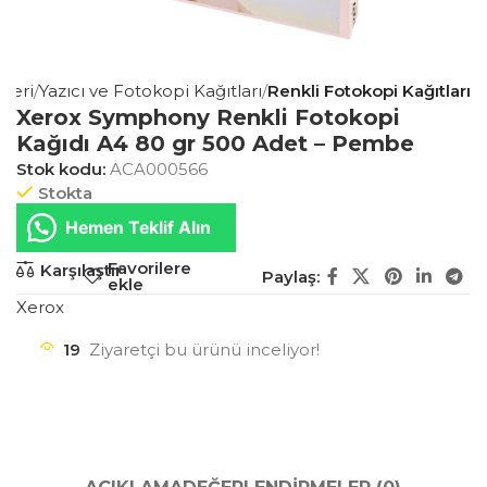
nleri
Yazıcı ve Fotokopi Kağıtları
Renkli Fotokopi Kağıtları
Xerox Symphony Renkli Fotokopi
Kağıdı A4 80 gr 500 Adet – Pembe
Stok kodu:
ACA000566
Stokta
Hemen Teklif Alın
Favorilere
Karşılaştır
Paylaş:
ekle
Xerox
19
Ziyaretçi bu ürünü inceliyor!