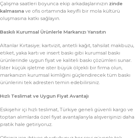
Çalışma saatleri boyunca ekip arkadaşlarınızın
zinde
kalmasına
ve ofis ortamında keyifli bir mola kültürü
oluşmasına katkı sağlayın.
Baskılı Kurumsal Ürünlerle Markanızı Yansıtın
Altanlar Kırtasiye; kartvizit, antetli kağıt, tahsilat makbuzu,
etiket, yaka kartı ve insert baskı gibi kurumsal baskı
ürünlerinde uygun fiyat ve kaliteli baskı çözümleri sunar.
İster küçük işletme ister büyük ölçekli bir firma olun,
markanızın kurumsal kimliğini güçlendirecek tüm baskı
ürünlerini tek adresten temin edebilirsiniz.
Hızlı Teslimat ve Uygun Fiyat Avantajı
Eskişehir içi hızlı teslimat, Türkiye geneli güvenli kargo ve
toptan alımlarda özel fiyat avantajlarıyla alışverişinizi daha
pratik hale getiriyoruz.
Ofisiniz için ihtiyaç duyduğunuz her şeyi güvenle tek