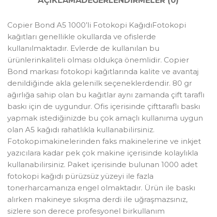
AÇIKLAMA
DEĞERLENDIRMELER (0)
Copier Bond A5 1000’li Fotokopi KağıdıFotokopi
kağıtları genellikle okullarda ve ofislerde
kullanılmaktadır. Evlerde de kullanılan bu
ürünlerinkaliteli olması oldukça önemlidir. Copier
Bond markası fotokopi kağıtlarında kalite ve avantaj
denildiğinde akla gelenilk seçeneklerdendir. 80 gr
ağırlığa sahip olan bu kağıtlar aynı zamanda çift taraflı
baskı için de uygundur. Ofis içerisinde çifttaraflı baskı
yapmak istediğinizde bu çok amaçlı kullanıma uygun
olan A5 kağıdı rahatlıkla kullanabilirsiniz.
Fotokopimakinelerinden faks makinelerine ve inkjet
yazıcılara kadar pek çok makine içerisinde kolaylıkla
kullanabilirsiniz. Paket içerisinde bulunan 1000 adet
fotokopi kağıdı pürüzsüz yüzeyi ile fazla
tonerharcamanıza engel olmaktadır. Ürün ile baskı
alırken makineye sıkışma derdi ile uğraşmazsınız,
sizlere son derece profesyonel birkullanım