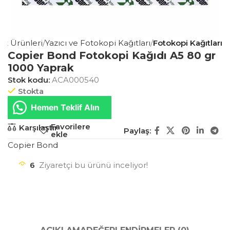
ıt Ürünleri
Yazıcı ve Fotokopi Kağıtları
Fotokopi Kağıtları
Copier Bond Fotokopi Kağıdı A5 80 gr
1000 Yaprak
Stok kodu:
ACA000540
Stokta
Hemen Teklif Alın
Favorilere
Karşılaştır
Paylaş:
ekle
Copier Bond
6
Ziyaretçi bu ürünü inceliyor!