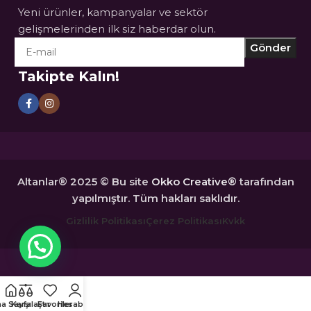
Yeni ürünler, kampanyalar ve sektör
gelişmelerinden ilk siz haberdar olun.
Takipte Kalın!
Altanlar® 2025 © Bu site
Okko Creative®
tarafından
yapılmıştır. Tüm hakları saklıdır.
Gizlilik Politikası
Çerez Politikası
Kvkk
a Sayfa
Karşılaştır
Favoriler
Hesabım