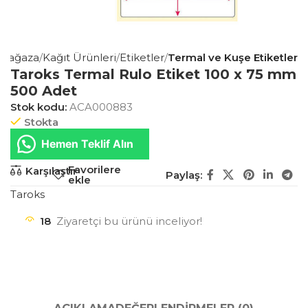
Mağaza
Kağıt Ürünleri
Etiketler
Termal ve Kuşe Etiketler
Taroks Termal Rulo Etiket 100 x 75 mm
500 Adet
Stok kodu:
ACA000883
Stokta
Hemen Teklif Alın
Favorilere
Karşılaştır
Paylaş:
ekle
Taroks
18
Ziyaretçi bu ürünü inceliyor!